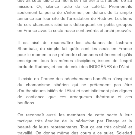
devrait cette fois-ci au moins se montrer à la hauteur de sa
mission. Or, silence radio de ce coté-là. Prennent-ils
seulement la peine de s'informer, en dehors de la simple
annonce sur leur site de l'arrestation de Rudnev. Les liens
de ces chamanes sibériens débarquant en petits groupes
en France avec la secte russe sont avérés et archi-prouvés.
Il est aisé de reconnaître les charlatans de l'ashram
Shambala, du simple fait qu'ils sont les seuls en France
pour le moment à se prétendre chamanes sibériens et qu'ils
enseignent tous les mêmes disciplines, issues de l'esprit
tordu de Rudnev, et non de celui des INDIGÈNES de l'Altaï.
Il existe en France des néochamanes honnêtes s'inspirant
du chamanisme sibérien qui ne prétendent pas être
d'authentiques initiés de l'Altaï et sont infiniment plus dignes
de confiance que ces arnaqueurs théatraux et ces
bouffons.
On reconnaît aussi les membres de cette secte à leur
tactique très étudiée de la séduction par l'image et la
beauté de leurs représentants. Tout ça est très calculé et
travaillé. On donne même des cours à ce sujet. Soledad