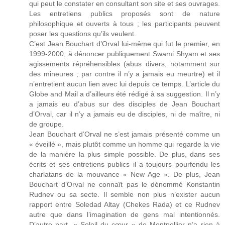
qui peut le constater en consultant son site et ses ouvrages.
Les entretiens publics proposés sont de nature
philosophique et ouverts à tous ; les participants peuvent
poser les questions qu’ils veulent.
C’est Jean Bouchart d’Orval lui-même qui fut le premier, en
1999-2000, à dénoncer publiquement Swami Shyam et ses
agissements répréhensibles (abus divers, notamment sur
des mineures ; par contre il n’y a jamais eu meurtre) et il
n’entretient aucun lien avec lui depuis ce temps. L’article du
Globe and Mail a d’ailleurs été rédigé à sa suggestion. Il n’y
a jamais eu d’abus sur des disciples de Jean Bouchart
d’Orval, car il n’y a jamais eu de disciples, ni de maître, ni
de groupe.
Jean Bouchart d’Orval ne s’est jamais présenté comme un
« éveillé », mais plutôt comme un homme qui regarde la vie
de la manière la plus simple possible. De plus, dans ses
écrits et ses entretiens publics il a toujours pourfendu les
charlatans de la mouvance « New Age ». De plus, Jean
Bouchart d’Orval ne connaît pas le dénommé Konstantin
Rudnev ou sa secte. Il semble non plus n’exister aucun
rapport entre Soledad Altay (Chekes Rada) et ce Rudnev
autre que dans l’imagination de gens mal intentionnés.
D’autre part, « Soleil du cœur » de Montpellier n’a rien à