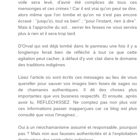
voile sera levé, d'avoir été complices de tous ces
mensonges et ces crimes ! Car il est vrai qu'on peut se dire,
alors même que l'on tombe et qu'on ne s'est pas encore
écrasé : “jusqu'ici, tout va bien” ; “pour l'instant, rien à dire”.
Mais à l'approche du sol... serrer les fesses ne vous servira
plus à rien et il sera trop tard.
D'Orval qui est déjà tombé dans le panneau une fois il y a
longtemps ferait bien de réfléchir à tout ce que cette
agitation peut cacher, à défaut d'y voir clair dans le domaine
des traditions indigènes.
Lisez l'article où sont écrits ces messages au lieu de vous
quereller pour sauver vos images bien lisses de sages ou
de chamanes authentiques. Il dit des choses plus
importantes que vos business respectifs. Et ensuite, après
avoir lu, REFLECHISSEZ. Ne comptez pas non plus voir
ces informations passer inapperçues car ce blog est plus
consulté que vous l'imaginez...
Oui à un néochamanisme assumé et responsable, pourquoi
pas ? Mais non aux fausses authenticités et à l’exploitation
destructrice des spiritualités indigènes.