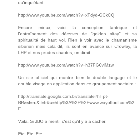
qu'inquiétant :
http://www.youtube.com/watch?v=xTdyd-GCkCQ
Encore mieux, voici la conception tantrique et
l'entraînement des déesses de "golden altay" et sa
spiritualité de haut vol. Rien à voir avec le chamanisme
sibérien mais cela dit, ils sont en avance sur Crowley, la
LHP et nos prudes chaotes, on dirait :
http://www.youtube.com/watch?v=h37FG6viMzw
Un site officiel qui montre bien le double langage et le
double visage en application dans ce groupement sectaire :
http://translate.google.com.br/translate?hl=pt-
BR&sl=ru&tl=fr&u=http%3A%2F%2Fwww.wayoffool.com%2
F
Voilà. Si JBO a menti, c'est qu'il y a à cacher.
Etc. Etc. Etc.