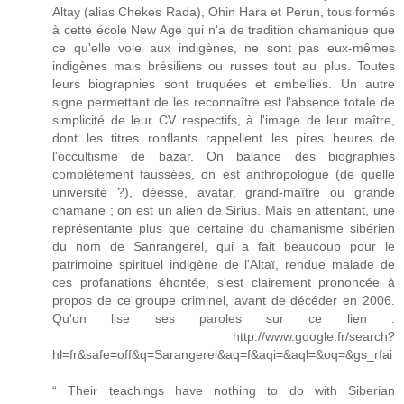
Altay (alias Chekes Rada), Ohin Hara et Perun, tous formés
à cette école New Age qui n'a de tradition chamanique que
ce qu'elle vole aux indigènes, ne sont pas eux-mêmes
indigènes mais brésiliens ou russes tout au plus. Toutes
leurs biographies sont truquées et embellies. Un autre
signe permettant de les reconnaître est l'absence totale de
simplicité de leur CV respectifs, à l'image de leur maître,
dont les titres ronflants rappellent les pires heures de
l'occultisme de bazar. On balance des biographies
complètement faussées, on est anthropologue (de quelle
université ?), déesse, avatar, grand-maître ou grande
chamane ; on est un alien de Sirius. Mais en attentant, une
représentante plus que certaine du chamanisme sibérien
du nom de Sanrangerel, qui a fait beaucoup pour le
patrimoine spirituel indigène de l'Altaï, rendue malade de
ces profanations éhontée, s'est clairement prononcée à
propos de ce groupe criminel, avant de décéder en 2006.
Qu'on lise ses paroles sur ce lien :
http://www.google.fr/search?
hl=fr&safe=off&q=Sarangerel&aq=f&aqi=&aql=&oq=&gs_rfai
“ Their teachings have nothing to do with Siberian