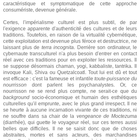
caractéristique et symptomatique de cette approche
consumériste, devenue générale.
Certes, l'impérialisme culturel est plus subtil, de par
l'exigence apparente d'authenticité des cultures et de leurs
traditions. Toutefois, en raison de la virtualité cybernétique,
cette exploitation est devenue plus féroce et destructrice, ne
laissant plus de
terra incognita
. Derrière son ordinateur, le
cybernaute transculturel n'a plus besoin d'entrer en contact
réel avec ces traditions pour en exploiter les ressources. Il
se suppose désormais chaman, yogi, kabbaliste, tantrika. Il
invoque Kali, Shiva ou Quetzalcoatl. Tout lui est dû et tout
est efficace : c'est la fameuse et infantile
toute-puissance du
nourrisson
dont parlent les psychanalystes. Or, ce
nourrisson ne se rend plus compte, ne serait-ce que du
background
socio-économique et humain des esthétiques
culturelles qu'il emprunte, avec le plus grand irrespect. Il ne
se heurte à aucune incarnation vivante de ces traditions, ni
ne souffre dans sa chair de la
vengeance de Moctezuma
(diarrhée), qui guette le voyageur réel, sur ces terres aussi
belles que difficiles. Il ne se saisit donc que de choses
abstraites, mortes et sans acteurs, des marchandises