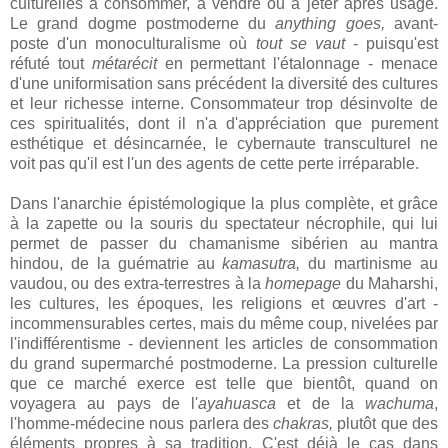
culturelles à consommer, à vendre ou à jeter après usage.
Le grand dogme postmoderne du
anything goes,
avant-
poste d'un monoculturalisme où
tout se vaut
- puisqu'est
réfuté tout
métarécit
en permettant l'étalonnage - menace
d'une uniformisation sans précédent la diversité des cultures
et leur richesse interne. Consommateur trop désinvolte de
ces spiritualités, dont il n'a d'appréciation que purement
esthétique et désincarnée, le cybernaute transculturel ne
voit pas qu'il est l'un des agents de cette perte irréparable.
Dans l'anarchie épistémologique la plus complète, et grâce
à la zapette ou la souris du spectateur nécrophile, qui lui
permet de passer du chamanisme sibérien au mantra
hindou, de la guématrie au
kamasutra,
du martinisme au
vaudou, ou des extra-terrestres à la
homepage
du Maharshi,
les cultures, les époques, les religions et œuvres d'art -
incommensurables certes, mais du même coup, nivelées par
l'indifférentisme - deviennent les articles de consommation
du grand supermarché postmoderne. La pression culturelle
que ce marché exerce est telle que bientôt, quand on
voyagera au pays de l'
ayahuasca
et de la
wachuma
,
l'homme-médecine nous parlera des
chakras
,
plutôt que des
éléments propres à sa tradition. C'est déjà le cas dans