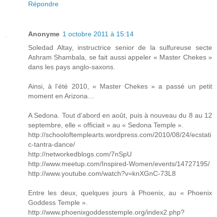
Répondre
Anonyme
1 octobre 2011 à 15:14
Soledad Altay, instructrice senior de la sulfureuse secte
Ashram Shambala, se fait aussi appeler « Master Chekes »
dans les pays anglo-saxons.
Ainsi, à l’été 2010, « Master Chekes » a passé un petit
moment en Arizona…
A Sedona. Tout d’abord en août, puis à nouveau du 8 au 12
septembre, elle « officiait » au « Sedona Temple ».
http://schooloftemplearts.wordpress.com/2010/08/24/ecstati
c-tantra-dance/
http://networkedblogs.com/7nSpU
http://www.meetup.com/Inspired-Women/events/14727195/
http://www.youtube.com/watch?v=knXGnC-73L8
Entre les deux, quelques jours à Phoenix, au « Phoenix
Goddess Temple ».
http://www.phoenixgoddesstemple.org/index2.php?