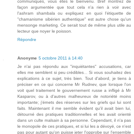
communiqués, vous êtes le bienvenu. Bref montrez de
façon argumentée que tout cela n'a rien à voir avec
l'ashram shambala ou expliquez en quoi l'étiquette de
"chamanisme sibérien authentique" est autre chose qu'un
mensonge marketing. Ce serait tout de même plus utile au
lecteur que noyer le poisson.
Répondre
Anonyme
5 octobre 2011 à 14:40
Je n'ai pas répondu aux "inquiétantes" accusations, car
elles me semblent si peu crédibles... Si vous souhaitez des
explications à ce sujet, très bien. Tout d'abord, je tiens à
préciser en ce qui concerne Mr Rudnev, que lorsque l'on
voit quel traitement le gouvernement russe a infligé à Mr
Kasparov, ou à d'autres malheureux de notoriété moins
importante; j'émets des réserves sur les griefs qui lui sont
faits. Maintenant il me semble évident qu'il avait bien lui,
détourné des pratiques traditionnelles et les avait orienté
dans un culte malsain à sa personne. Cependant, il n'a pas
le monopole de ces pratiques, et si lui les a dévoyé, ce n'est
pas pour autant qu'on puisse jeter l'opprobe sur l'ensemble