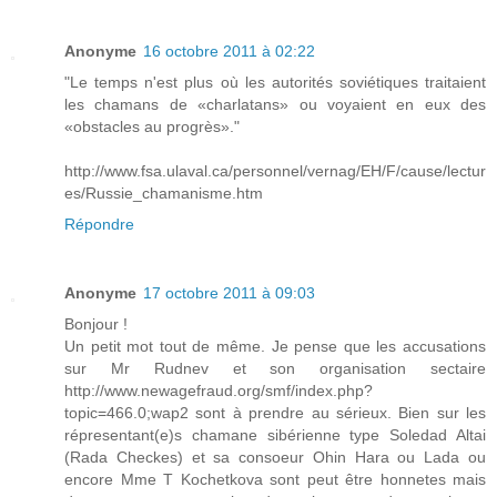
Anonyme
16 octobre 2011 à 02:22
"Le temps n'est plus où les autorités soviétiques traitaient
les chamans de «charlatans» ou voyaient en eux des
«obstacles au progrès»."
http://www.fsa.ulaval.ca/personnel/vernag/EH/F/cause/lectur
es/Russie_chamanisme.htm
Répondre
Anonyme
17 octobre 2011 à 09:03
Bonjour !
Un petit mot tout de même. Je pense que les accusations
sur Mr Rudnev et son organisation sectaire
http://www.newagefraud.org/smf/index.php?
topic=466.0;wap2
sont à prendre au sérieux. Bien sur les
répresentant(e)s chamane sibérienne type Soledad Altai
(Rada Checkes) et sa consoeur Ohin Hara ou Lada ou
encore Mme T Kochetkova sont peut être honnetes mais