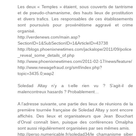
Les deux « Temples » étaient, sous couverts de tantrisme
et de pseudo-chamanisme, des hauts lieux de prostitution
et divers trafics. Les responsables de ces établissements
sont poursuivis pour proxénétisme aggravé et crime
organisé.
http://verdenews.com/main.asp?
SectionID=1&SubSectionID=1&ArticleID=43738
http://blogs.phoenixnewtimes.com/jackalope/2011/09/police
_reveal_some_details_of.php
http://www.phoenixnewtimes.com/2011-02-17/news/feature/
http://www.newagefraud.org/smf/index.php?
topic=3435.0;wap2
Soledad Altay n’y a t-elle rien vu ? S’agit-il de
malencontreux hasards ? Probablement…
A l’adresse suivante, une partie des lieux de réunions de la
première tournée française de Soledad Altay y sont encore
affichés. Des lieux et organisateurs que Jean Bouchart
d’Orval connaît bien, puisque des conférences Omalpha
sont aussi régulièrement organisées par ses mêmes amis.
http://perso.numericable.fr/soledad34/le_chamanisme_siber