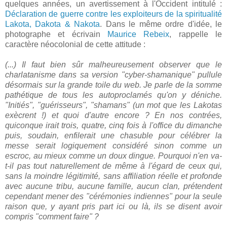
quelques années, un avertissement à l'Occident intitulé :
Déclaration de guerre contre les exploiteurs de la spiritualité
Lakota, Dakota & Nakota
. Dans le même ordre d'idée, le
photographe et écrivain
Maurice Rebeix
, rappelle le
caractère néocolonial de cette attitude :
(...) Il faut bien sûr malheureusement observer que le
charlatanisme dans sa version "cyber-shamanique" pullule
désormais sur la grande toile du web. Je parle de la somme
pathétique de tous les autoproclamés qu'on y déniche.
"Initiés", "guérisseurs", "shamans" (un mot que les Lakotas
exècrent !) et quoi d'autre encore ? En nos contrées,
quiconque irait trois, quatre, cinq fois à l'office du dimanche
puis, soudain, enfilerait une chasuble pour célébrer la
messe serait logiquement considéré sinon comme un
escroc, au mieux comme un doux dingue. Pourquoi n'en va-
t-il pas tout naturellement de même à l'égard de ceux qui,
sans la moindre légitimité, sans affiliation réelle et profonde
avec aucune tribu, aucune famille, aucun clan, prétendent
cependant mener des "cérémonies indiennes" pour la seule
raison que, y ayant pris part ici ou là, ils se disent avoir
compris "comment faire" ?