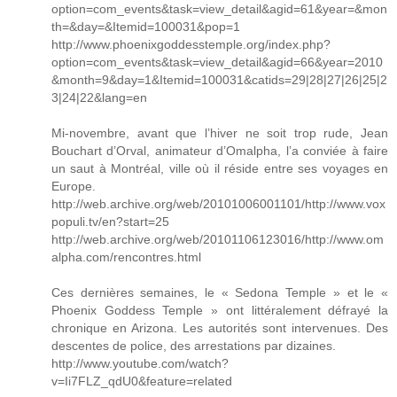
option=com_events&task=view_detail&agid=61&year=&mon
th=&day=&Itemid=100031&pop=1
http://www.phoenixgoddesstemple.org/index.php?
option=com_events&task=view_detail&agid=66&year=2010
&month=9&day=1&Itemid=100031&catids=29|28|27|26|25|2
3|24|22&lang=en
Mi-novembre, avant que l’hiver ne soit trop rude, Jean
Bouchart d’Orval, animateur d’Omalpha, l’a conviée à faire
un saut à Montréal, ville où il réside entre ses voyages en
Europe.
http://web.archive.org/web/20101006001101/http://www.vox
populi.tv/en?start=25
http://web.archive.org/web/20101106123016/http://www.om
alpha.com/rencontres.html
Ces dernières semaines, le « Sedona Temple » et le «
Phoenix Goddess Temple » ont littéralement défrayé la
chronique en Arizona. Les autorités sont intervenues. Des
descentes de police, des arrestations par dizaines.
http://www.youtube.com/watch?
v=Ii7FLZ_qdU0&feature=related