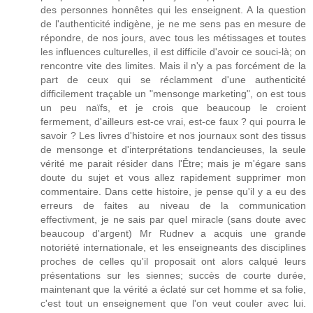
des personnes honnêtes qui les enseignent. A la question
de l'authenticité indigène, je ne me sens pas en mesure de
répondre, de nos jours, avec tous les métissages et toutes
les influences culturelles, il est difficile d'avoir ce souci-là; on
rencontre vite des limites. Mais il n'y a pas forcément de la
part de ceux qui se réclamment d'une authenticité
difficilement traçable un "mensonge marketing", on est tous
un peu naïfs, et je crois que beaucoup le croient
fermement, d'ailleurs est-ce vrai, est-ce faux ? qui pourra le
savoir ? Les livres d'histoire et nos journaux sont des tissus
de mensonge et d'interprétations tendancieuses, la seule
vérité me parait résider dans l'Être; mais je m'égare sans
doute du sujet et vous allez rapidement supprimer mon
commentaire. Dans cette histoire, je pense qu'il y a eu des
erreurs de faites au niveau de la communication
effectivment, je ne sais par quel miracle (sans doute avec
beaucoup d'argent) Mr Rudnev a acquis une grande
notoriété internationale, et les enseigneants des disciplines
proches de celles qu'il proposait ont alors calqué leurs
présentations sur les siennes; succès de courte durée,
maintenant que la vérité a éclaté sur cet homme et sa folie,
c'est tout un enseignement que l'on veut couler avec lui.