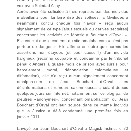
voir avec Soledad Altay.
Après avoir été sollicitée à trois reprises par des individus
malveillants pour lui faire dire des sottises, la Miviludes a
néanmoins conclu chaque fois n’avoir « reçu aucun
signalement de ce type [abus sexuels ou dérives sectaires]
concernant les activités de Monsieur Bouchart d’Orval ».
Elle conclut que le contenu du site omalpha.com « n’est pas
porteur de danger ». Elle affirme en outre que hormis les
assertions non étayées (et pour cause !) d’un individu
hargneux (reconnu coupable et condamné par le tribunal
pénal d’Angers à quatre mois de prison avec sursis pour
harcèlement moral, dénonciation calomnieuse et
diffamation), elle n’a reçu aucun signalement concernant
omalpha.com ou Jean Bouchart d’Orval. Les
désinformations et rumeurs calomnieuses circulant depuis
quelques jours sur Internet, notamment sur ce blog par de
pleutres «anonymes», concernant omalpha.com ou Jean
Bouchart d’Orval ont leur source dans ce même individu
que la Justice a déjà condamné une première fois en
janvier 2011.
Envoyé par Jean Bouchart d'Orval à Magick-Instinct le 20