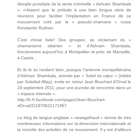
disciple prosélyte de la secte criminelle « Ashram Shambala
», n’étaient que le prélude à une bien longue série de
réunions pour faciliter l’implantation en France de ce
mouvement créé par le « pseudo-chamane » russe
Konstantin Rudnev.
C’est chose faite! Des groupes, se réclamant du «
chamanisme sibérien » et d’Ashram Shambala,
fonctionnent aujourd’hui à Montpellier et près de Marseille,
à Cassis…
Et ils le lui rendent bien, puisque l’antenne montpelliéraine
d’Ashram Shambala, animée par « Soleil du cœur » (initiée
par Soledad Altay), invite en retour Jean Bouchart d’Orval le
24 septembre 2011, pour une journée de rencontre dans un
« espace intimiste ».
http://fr-fr.facebook.com/pages/Jean-Bouchart-
dOrval/211870622171967
Le blog de langue anglaise « newagefraud » donne de très
nombreuses informations sur la dimension internationale et
la nocivité des activités de ce mouvement. Il y est d’ailleurs