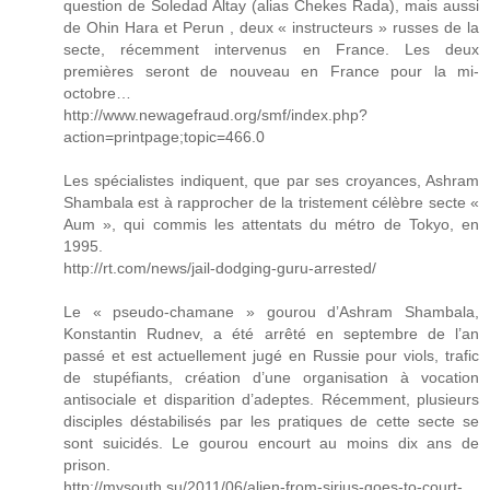
question de Soledad Altay (alias Chekes Rada), mais aussi
de Ohin Hara et Perun , deux « instructeurs » russes de la
secte, récemment intervenus en France. Les deux
premières seront de nouveau en France pour la mi-
octobre…
http://www.newagefraud.org/smf/index.php?
action=printpage;topic=466.0
Les spécialistes indiquent, que par ses croyances, Ashram
Shambala est à rapprocher de la tristement célèbre secte «
Aum », qui commis les attentats du métro de Tokyo, en
1995.
http://rt.com/news/jail-dodging-guru-arrested/
Le « pseudo-chamane » gourou d’Ashram Shambala,
Konstantin Rudnev, a été arrêté en septembre de l’an
passé et est actuellement jugé en Russie pour viols, trafic
de stupéfiants, création d’une organisation à vocation
antisociale et disparition d’adeptes. Récemment, plusieurs
disciples déstabilisés par les pratiques de cette secte se
sont suicidés. Le gourou encourt au moins dix ans de
prison.
http://mysouth.su/2011/06/alien-from-sirius-goes-to-court-