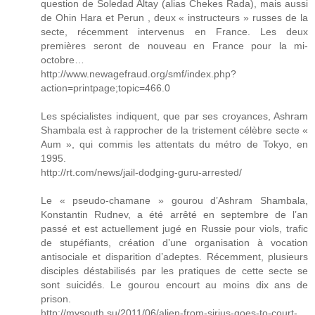
question de Soledad Altay (alias Chekes Rada), mais aussi
de Ohin Hara et Perun , deux « instructeurs » russes de la
secte, récemment intervenus en France. Les deux
premières seront de nouveau en France pour la mi-
octobre…
http://www.newagefraud.org/smf/index.php?
action=printpage;topic=466.0
Les spécialistes indiquent, que par ses croyances, Ashram
Shambala est à rapprocher de la tristement célèbre secte «
Aum », qui commis les attentats du métro de Tokyo, en
1995.
http://rt.com/news/jail-dodging-guru-arrested/
Le « pseudo-chamane » gourou d’Ashram Shambala,
Konstantin Rudnev, a été arrêté en septembre de l’an
passé et est actuellement jugé en Russie pour viols, trafic
de stupéfiants, création d’une organisation à vocation
antisociale et disparition d’adeptes. Récemment, plusieurs
disciples déstabilisés par les pratiques de cette secte se
sont suicidés. Le gourou encourt au moins dix ans de
prison.
http://mysouth.su/2011/06/alien-from-sirius-goes-to-court-