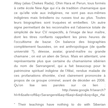
Altay (alias Chekes Rada), Ohin Hara et Perun, tous formés
à cette école New Age qui n'a de tradition chamanique que
ce qu'elle vole aux indigènes, ne sont pas eux-mêmes
indigènes mais brésiliens ou russes tout au plus. Toutes
leurs biographies sont truquées et embellies. Un autre
signe permettant de les reconnaître est l'absence totale de
simplicité de leur CV respectifs, à l'image de leur maître,
dont les titres ronflants rappellent les pires heures de
l'occultisme de bazar. On balance des biographies
complètement faussées, on est anthropologue (de quelle
université ?), déesse, avatar, grand-maître ou grande
chamane ; on est un alien de Sirius. Mais en attentant, une
représentante plus que certaine du chamanisme sibérien
du nom de Sanrangerel, qui a fait beaucoup pour le
patrimoine spirituel indigène de l'Altaï, rendue malade de
ces profanations éhontée, s'est clairement prononcée à
propos de ce groupe criminel, avant de décéder en 2006.
Qu'on lise ses paroles sur ce lien :
http://www.google.fr/search?
hl=fr&safe=off&q=Sarangerel&aq=f&aqi=&aql=&oq=&gs_rfai
“ Their teachings have nothing to do with Siberian