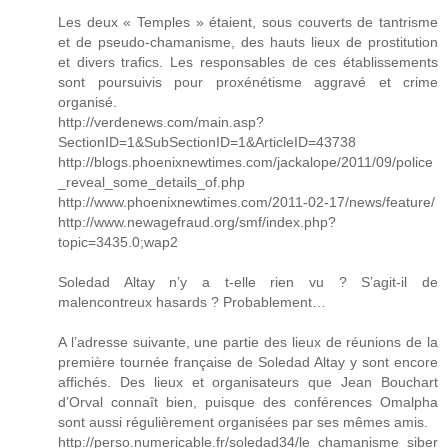
Les deux « Temples » étaient, sous couverts de tantrisme
et de pseudo-chamanisme, des hauts lieux de prostitution
et divers trafics. Les responsables de ces établissements
sont poursuivis pour proxénétisme aggravé et crime
organisé.
http://verdenews.com/main.asp?
SectionID=1&SubSectionID=1&ArticleID=43738
http://blogs.phoenixnewtimes.com/jackalope/2011/09/police
_reveal_some_details_of.php
http://www.phoenixnewtimes.com/2011-02-17/news/feature/
http://www.newagefraud.org/smf/index.php?
topic=3435.0;wap2
Soledad Altay n’y a t-elle rien vu ? S’agit-il de
malencontreux hasards ? Probablement…
A l’adresse suivante, une partie des lieux de réunions de la
première tournée française de Soledad Altay y sont encore
affichés. Des lieux et organisateurs que Jean Bouchart
d’Orval connaît bien, puisque des conférences Omalpha
sont aussi régulièrement organisées par ses mêmes amis.
http://perso.numericable.fr/soledad34/le_chamanisme_siber