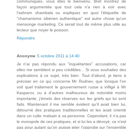
communiqués, vous êtes le bienvenu. Bref montrez de
façon argumentée que tout cela n'a rien à voir avec
l'ashram shambala ou expliquez en quoi l'étiquette de
"chamanisme sibérien authentique" est autre chose qu'un
mensonge marketing. Ce serait tout de même plus utile au
lecteur que noyer le poisson.
Répondre
Anonyme
5 octobre 2011 à 14:40
Je n'ai pas répondu aux "inquiétantes" accusations, car
elles me semblent si peu crédibles... Si vous souhaitez des
explications à ce sujet, très bien. Tout d'abord, je tiens à
préciser en ce qui concerne Mr Rudnev, que lorsque l'on
voit quel traitement le gouvernement russe a infligé à Mr
Kasparov, ou à d'autres malheureux de notoriété moins
importante; j'émets des réserves sur les griefs qui lui sont
faits. Maintenant il me semble évident qu'il avait bien lui,
détourné des pratiques traditionnelles et les avait orienté
dans un culte malsain à sa personne. Cependant, il n'a pas
le monopole de ces pratiques, et si lui les a dévoyé, ce n'est
pas pour autant qu'on puisse jeter l'opprobe sur l'ensemble