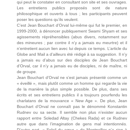
qui peut le constater en consultant son site et ses ouvrages.
Les entretiens publics proposés sont de nature
philosophique et ouverts à tous ; les participants peuvent
poser les questions qu’ils veulent.
C’est Jean Bouchart d’Orval lui-même qui fut le premier, en
1999-2000, à dénoncer publiquement Swami Shyam et ses
agissements répréhensibles (abus divers, notamment sur
des mineures ; par contre il n’y a jamais eu meurtre) et il
n’entretient aucun lien avec lui depuis ce temps. L’article du
Globe and Mail a d’ailleurs été rédigé à sa suggestion. Il n’y
a jamais eu d’abus sur des disciples de Jean Bouchart
d’Orval, car il n’y a jamais eu de disciples, ni de maître, ni
de groupe.
Jean Bouchart d’Orval ne s’est jamais présenté comme un
« éveillé », mais plutôt comme un homme qui regarde la vie
de la manière la plus simple possible. De plus, dans ses
écrits et ses entretiens publics il a toujours pourfendu les
charlatans de la mouvance « New Age ». De plus, Jean
Bouchart d’Orval ne connaît pas le dénommé Konstantin
Rudnev ou sa secte. Il semble non plus n’exister aucun
rapport entre Soledad Altay (Chekes Rada) et ce Rudnev
autre que dans l’imagination de gens mal intentionnés.
D’autre part, « Soleil du cœur » de Montpellier n’a rien à