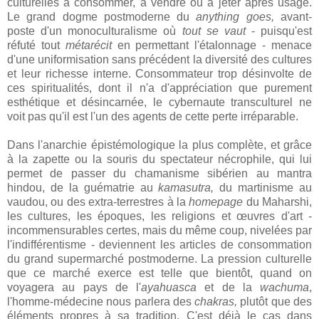
culturelles à consommer, à vendre ou à jeter après usage.
Le grand dogme postmoderne du
anything goes,
avant-
poste d'un monoculturalisme où
tout se vaut
- puisqu'est
réfuté tout
métarécit
en permettant l'étalonnage - menace
d'une uniformisation sans précédent la diversité des cultures
et leur richesse interne. Consommateur trop désinvolte de
ces spiritualités, dont il n'a d'appréciation que purement
esthétique et désincarnée, le cybernaute transculturel ne
voit pas qu'il est l'un des agents de cette perte irréparable.
Dans l'anarchie épistémologique la plus complète, et grâce
à la zapette ou la souris du spectateur nécrophile, qui lui
permet de passer du chamanisme sibérien au mantra
hindou, de la guématrie au
kamasutra,
du martinisme au
vaudou, ou des extra-terrestres à la
homepage
du Maharshi,
les cultures, les époques, les religions et œuvres d'art -
incommensurables certes, mais du même coup, nivelées par
l'indifférentisme - deviennent les articles de consommation
du grand supermarché postmoderne. La pression culturelle
que ce marché exerce est telle que bientôt, quand on
voyagera au pays de l'
ayahuasca
et de la
wachuma
,
l'homme-médecine nous parlera des
chakras
,
plutôt que des
éléments propres à sa tradition. C'est déjà le cas dans