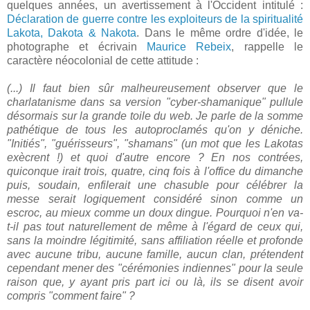
quelques années, un avertissement à l'Occident intitulé :
Déclaration de guerre contre les exploiteurs de la spiritualité
Lakota, Dakota & Nakota
. Dans le même ordre d'idée, le
photographe et écrivain
Maurice Rebeix
, rappelle le
caractère néocolonial de cette attitude :
(...) Il faut bien sûr malheureusement observer que le
charlatanisme dans sa version "cyber-shamanique" pullule
désormais sur la grande toile du web. Je parle de la somme
pathétique de tous les autoproclamés qu'on y déniche.
"Initiés", "guérisseurs", "shamans" (un mot que les Lakotas
exècrent !) et quoi d'autre encore ? En nos contrées,
quiconque irait trois, quatre, cinq fois à l'office du dimanche
puis, soudain, enfilerait une chasuble pour célébrer la
messe serait logiquement considéré sinon comme un
escroc, au mieux comme un doux dingue. Pourquoi n'en va-
t-il pas tout naturellement de même à l'égard de ceux qui,
sans la moindre légitimité, sans affiliation réelle et profonde
avec aucune tribu, aucune famille, aucun clan, prétendent
cependant mener des "cérémonies indiennes" pour la seule
raison que, y ayant pris part ici ou là, ils se disent avoir
compris "comment faire" ?