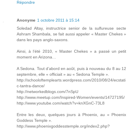
Répondre
Anonyme
1 octobre 2011 à 15:14
Soledad Altay, instructrice senior de la sulfureuse secte
Ashram Shambala, se fait aussi appeler « Master Chekes »
dans les pays anglo-saxons.
Ainsi, à l’été 2010, « Master Chekes » a passé un petit
moment en Arizona…
A Sedona. Tout d’abord en août, puis à nouveau du 8 au 12
septembre, elle « officiait » au « Sedona Temple ».
http://schooloftemplearts.wordpress.com/2010/08/24/ecstati
c-tantra-dance/
http://networkedblogs.com/7nSpU
http://www.meetup.com/Inspired-Women/events/14727195/
http://www.youtube.com/watch?v=knXGnC-73L8
Entre les deux, quelques jours à Phoenix, au « Phoenix
Goddess Temple ».
http://www.phoenixgoddesstemple.org/index2.php?