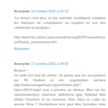
Anonyme
16 octobre 2011 à 02:22
"Le temps n'est plus où les autorités soviétiques traitaient
les chamans de «charlatans» ou voyaient en eux des
«obstacles au progrès»."
http://www.fsa.ulaval.ca/personnel/vernag/EH/F/cause/lectur
es/Russie_chamanisme.htm
Répondre
Anonyme
17 octobre 2011 à 09:03
Bonjour !
Un petit mot tout de même. Je pense que les accusations
sur Mr Rudnev et son organisation sectaire
http://www.newagefraud.org/smf/index.php?
topic=466.0;wap2
sont à prendre au sérieux. Bien sur les
répresentant(e)s chamane sibérienne type Soledad Altai
(Rada Checkes) et sa consoeur Ohin Hara ou Lada ou
encore Mme T Kochetkova sont peut être honnetes mais