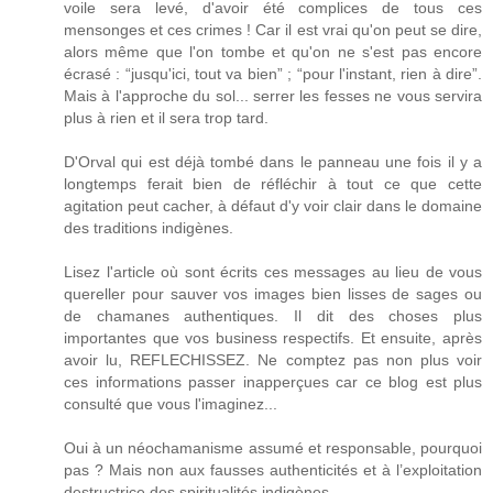
voile sera levé, d'avoir été complices de tous ces
mensonges et ces crimes ! Car il est vrai qu'on peut se dire,
alors même que l'on tombe et qu'on ne s'est pas encore
écrasé : “jusqu'ici, tout va bien” ; “pour l'instant, rien à dire”.
Mais à l'approche du sol... serrer les fesses ne vous servira
plus à rien et il sera trop tard.
D'Orval qui est déjà tombé dans le panneau une fois il y a
longtemps ferait bien de réfléchir à tout ce que cette
agitation peut cacher, à défaut d'y voir clair dans le domaine
des traditions indigènes.
Lisez l'article où sont écrits ces messages au lieu de vous
quereller pour sauver vos images bien lisses de sages ou
de chamanes authentiques. Il dit des choses plus
importantes que vos business respectifs. Et ensuite, après
avoir lu, REFLECHISSEZ. Ne comptez pas non plus voir
ces informations passer inapperçues car ce blog est plus
consulté que vous l'imaginez...
Oui à un néochamanisme assumé et responsable, pourquoi
pas ? Mais non aux fausses authenticités et à l’exploitation
destructrice des spiritualités indigènes.