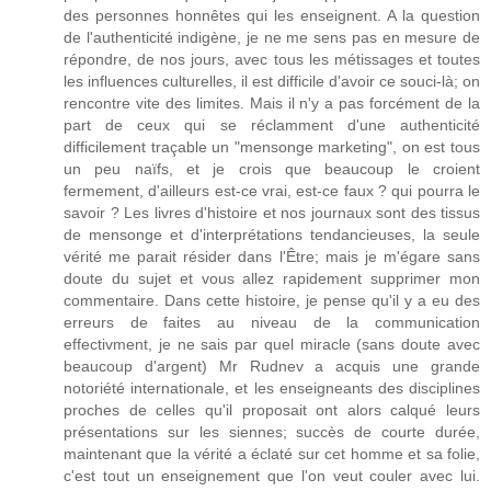
des personnes honnêtes qui les enseignent. A la question
de l'authenticité indigène, je ne me sens pas en mesure de
répondre, de nos jours, avec tous les métissages et toutes
les influences culturelles, il est difficile d'avoir ce souci-là; on
rencontre vite des limites. Mais il n'y a pas forcément de la
part de ceux qui se réclamment d'une authenticité
difficilement traçable un "mensonge marketing", on est tous
un peu naïfs, et je crois que beaucoup le croient
fermement, d'ailleurs est-ce vrai, est-ce faux ? qui pourra le
savoir ? Les livres d'histoire et nos journaux sont des tissus
de mensonge et d'interprétations tendancieuses, la seule
vérité me parait résider dans l'Être; mais je m'égare sans
doute du sujet et vous allez rapidement supprimer mon
commentaire. Dans cette histoire, je pense qu'il y a eu des
erreurs de faites au niveau de la communication
effectivment, je ne sais par quel miracle (sans doute avec
beaucoup d'argent) Mr Rudnev a acquis une grande
notoriété internationale, et les enseigneants des disciplines
proches de celles qu'il proposait ont alors calqué leurs
présentations sur les siennes; succès de courte durée,
maintenant que la vérité a éclaté sur cet homme et sa folie,
c'est tout un enseignement que l'on veut couler avec lui.