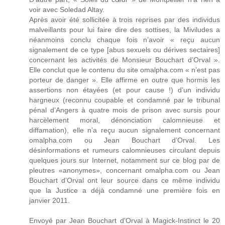
voir avec Soledad Altay.
Après avoir été sollicitée à trois reprises par des individus
malveillants pour lui faire dire des sottises, la Miviludes a
néanmoins conclu chaque fois n’avoir « reçu aucun
signalement de ce type [abus sexuels ou dérives sectaires]
concernant les activités de Monsieur Bouchart d’Orval ».
Elle conclut que le contenu du site omalpha.com « n’est pas
porteur de danger ». Elle affirme en outre que hormis les
assertions non étayées (et pour cause !) d’un individu
hargneux (reconnu coupable et condamné par le tribunal
pénal d’Angers à quatre mois de prison avec sursis pour
harcèlement moral, dénonciation calomnieuse et
diffamation), elle n’a reçu aucun signalement concernant
omalpha.com ou Jean Bouchart d’Orval. Les
désinformations et rumeurs calomnieuses circulant depuis
quelques jours sur Internet, notamment sur ce blog par de
pleutres «anonymes», concernant omalpha.com ou Jean
Bouchart d’Orval ont leur source dans ce même individu
que la Justice a déjà condamné une première fois en
janvier 2011.
Envoyé par Jean Bouchart d'Orval à Magick-Instinct le 20