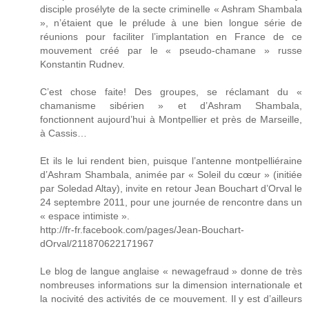
disciple prosélyte de la secte criminelle « Ashram Shambala
», n’étaient que le prélude à une bien longue série de
réunions pour faciliter l’implantation en France de ce
mouvement créé par le « pseudo-chamane » russe
Konstantin Rudnev.
C’est chose faite! Des groupes, se réclamant du «
chamanisme sibérien » et d’Ashram Shambala,
fonctionnent aujourd’hui à Montpellier et près de Marseille,
à Cassis…
Et ils le lui rendent bien, puisque l’antenne montpelliéraine
d’Ashram Shambala, animée par « Soleil du cœur » (initiée
par Soledad Altay), invite en retour Jean Bouchart d’Orval le
24 septembre 2011, pour une journée de rencontre dans un
« espace intimiste ».
http://fr-fr.facebook.com/pages/Jean-Bouchart-
dOrval/211870622171967
Le blog de langue anglaise « newagefraud » donne de très
nombreuses informations sur la dimension internationale et
la nocivité des activités de ce mouvement. Il y est d’ailleurs