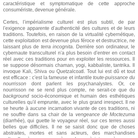
caractéristique et symptomatique de cette approche
consumériste, devenue générale.
Certes, l'impérialisme culturel est plus subtil, de par
l'exigence apparente d'authenticité des cultures et de leurs
traditions. Toutefois, en raison de la virtualité cybernétique,
cette exploitation est devenue plus féroce et destructrice, ne
laissant plus de
terra incognita
. Derrière son ordinateur, le
cybernaute transculturel n'a plus besoin d'entrer en contact
réel avec ces traditions pour en exploiter les ressources. Il
se suppose désormais chaman, yogi, kabbaliste, tantrika. Il
invoque Kali, Shiva ou Quetzalcoatl. Tout lui est dû et tout
est efficace : c'est la fameuse et infantile
toute-puissance du
nourrisson
dont parlent les psychanalystes. Or, ce
nourrisson ne se rend plus compte, ne serait-ce que du
background
socio-économique et humain des esthétiques
culturelles qu'il emprunte, avec le plus grand irrespect. Il ne
se heurte à aucune incarnation vivante de ces traditions, ni
ne souffre dans sa chair de la
vengeance de Moctezuma
(diarrhée), qui guette le voyageur réel, sur ces terres aussi
belles que difficiles. Il ne se saisit donc que de choses
abstraites, mortes et sans acteurs, des marchandises