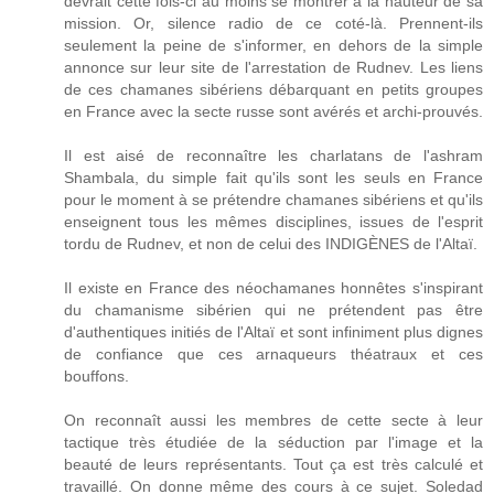
devrait cette fois-ci au moins se montrer à la hauteur de sa
mission. Or, silence radio de ce coté-là. Prennent-ils
seulement la peine de s'informer, en dehors de la simple
annonce sur leur site de l'arrestation de Rudnev. Les liens
de ces chamanes sibériens débarquant en petits groupes
en France avec la secte russe sont avérés et archi-prouvés.
Il est aisé de reconnaître les charlatans de l'ashram
Shambala, du simple fait qu'ils sont les seuls en France
pour le moment à se prétendre chamanes sibériens et qu'ils
enseignent tous les mêmes disciplines, issues de l'esprit
tordu de Rudnev, et non de celui des INDIGÈNES de l'Altaï.
Il existe en France des néochamanes honnêtes s'inspirant
du chamanisme sibérien qui ne prétendent pas être
d'authentiques initiés de l'Altaï et sont infiniment plus dignes
de confiance que ces arnaqueurs théatraux et ces
bouffons.
On reconnaît aussi les membres de cette secte à leur
tactique très étudiée de la séduction par l'image et la
beauté de leurs représentants. Tout ça est très calculé et
travaillé. On donne même des cours à ce sujet. Soledad