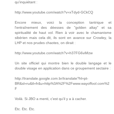
qu'inquiétant :
http://www.youtube.com/watch?v=xTdyd-GCkCQ
Encore mieux, voici la conception tantrique et
l'entraînement des déesses de "golden altay" et sa
spiritualité de haut vol. Rien à voir avec le chamanisme
sibérien mais cela dit, ils sont en avance sur Crowley, la
LHP et nos prudes chaotes, on dirait :
http://www.youtube.com/watch?v=h37FG6viMzw
Un site officiel qui montre bien le double langage et le
double visage en application dans ce groupement sectaire :
http://translate.google.com.br/translate?hl=pt-
BR&sl=ru&tl=fr&u=http%3A%2F%2Fwww.wayoffool.com%2
F
Voilà. Si JBO a menti, c'est qu'il y a à cacher.
Etc. Etc. Etc.