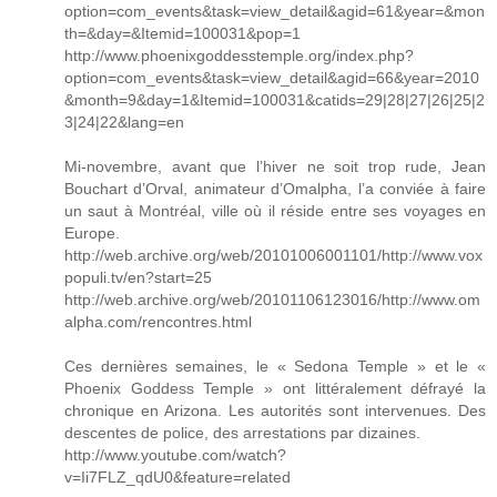
option=com_events&task=view_detail&agid=61&year=&mon
th=&day=&Itemid=100031&pop=1
http://www.phoenixgoddesstemple.org/index.php?
option=com_events&task=view_detail&agid=66&year=2010
&month=9&day=1&Itemid=100031&catids=29|28|27|26|25|2
3|24|22&lang=en
Mi-novembre, avant que l’hiver ne soit trop rude, Jean
Bouchart d’Orval, animateur d’Omalpha, l’a conviée à faire
un saut à Montréal, ville où il réside entre ses voyages en
Europe.
http://web.archive.org/web/20101006001101/http://www.vox
populi.tv/en?start=25
http://web.archive.org/web/20101106123016/http://www.om
alpha.com/rencontres.html
Ces dernières semaines, le « Sedona Temple » et le «
Phoenix Goddess Temple » ont littéralement défrayé la
chronique en Arizona. Les autorités sont intervenues. Des
descentes de police, des arrestations par dizaines.
http://www.youtube.com/watch?
v=Ii7FLZ_qdU0&feature=related