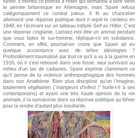
führer. Il montra ce portrait à Hitler qui demanda à faire venir
le peintre britannique en Allemagne, mais Spare refusa
catégoriquement ce contrat juteux. Il fit au chancelier
allemand une réponse publique dont il reprit le contenu en
1948, en l'écrivant sur un tableau intitulé
Self as Hitler
. C'est
une réponse cinglante. Laissez-moi être un animal pendant
que vous faites le sur-homme, réplique-t-il en substance.
Comment, en effet, pourrait-on croire que Spare ait eu
quelque accointance avec de telles idéologies ?
Profondément traumatisé par tout ce qu'il a vu à la guerre en
1916, où il s'est retrouvé dans une fosse, seul survivant au
milieu d'un tas de cadavres, Spare exprime clairement ce
qu'il pense de la violence anthropophagique des hommes
dans son
Anathème
. Bien plus discipliné qu'on l'imagine,
totalement végétarien (
"mangeurs d'infect !"
hurle-t-il à ses
contemporains) et ayant une très haute opinion de la vie
animale, il la survalorise dans sa réponse publique au führer
pour la rendre d'autant plus insultante.