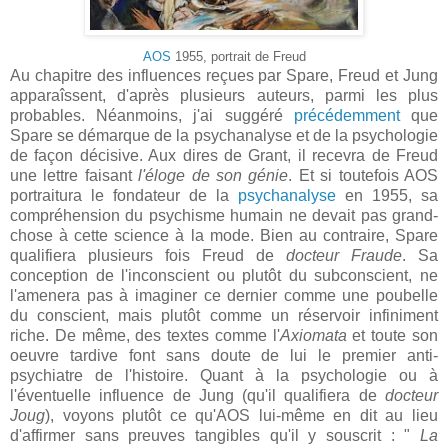
AOS
1955, portrait de Freud
Au chapitre des influences reçues par Spare, Freud et Jung
apparaîssent, d'après plusieurs auteurs, parmi les plus
probables. Néanmoins, j'ai suggéré
précédemment
que
Spare se démarque de la psychanalyse et de la psychologie
de façon décisive. Aux dires de Grant, il recevra de Freud
une lettre faisant
l'éloge de son génie
. Et si toutefois AOS
portraitura le fondateur de la
psychanalyse
en 1955, sa
compréhension du psychisme humain ne devait pas grand-
chose à cette science à la mode. Bien au contraire, Spare
qualifiera plusieurs fois Freud de
docteur Fraude
. Sa
conception de l'inconscient ou plutôt du subconscient, ne
l'amenera pas à imaginer ce dernier comme une poubelle
du conscient, mais plutôt comme un réservoir infiniment
riche. De même, des textes comme l'
Axiomata
et toute son
oeuvre tardive font sans doute de lui le premier anti-
psychiatre de l'histoire. Quant à la psychologie ou à
l'éventuelle influence de Jung (qu'il qualifiera de
docteur
Joug
), voyons plutôt ce qu'AOS lui-même en dit au lieu
d'affirmer sans preuves tangibles qu'il y souscrit : "
La