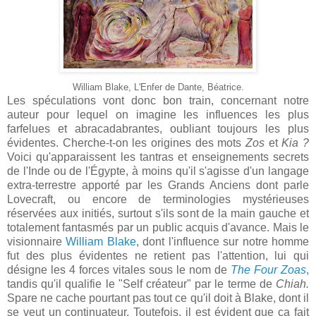
William Blake, L'Enfer de Dante, Béatrice.
Les spéculations vont donc bon train, concernant notre
auteur pour lequel on imagine les influences les plus
farfelues et abracadabrantes, oubliant toujours les plus
évidentes. Cherche-t-on les origines des mots
Zos
et
Kia ?
Voici qu'apparaissent les tantras et enseignements secrets
de l'Inde ou de l'Égypte, à moins qu'il s'agisse d'un langage
extra-terrestre apporté par les Grands Anciens dont parle
Lovecraft, ou encore de terminologies mystérieuses
réservées aux initiés, surtout s'ils sont de la main gauche et
totalement fantasmés par un public acquis d'avance. Mais le
visionnaire
William Blake
, dont l'influence sur notre homme
fut des plus évidentes ne retient pas l'attention, lui qui
désigne les 4 forces vitales sous le nom de
The Four Zoas
,
tandis qu'il qualifie le "Self créateur" par le terme de
Chiah.
Spare ne cache pourtant pas tout ce qu'il doit à Blake, dont il
se veut un continuateur. Toutefois, il est évident que ça fait