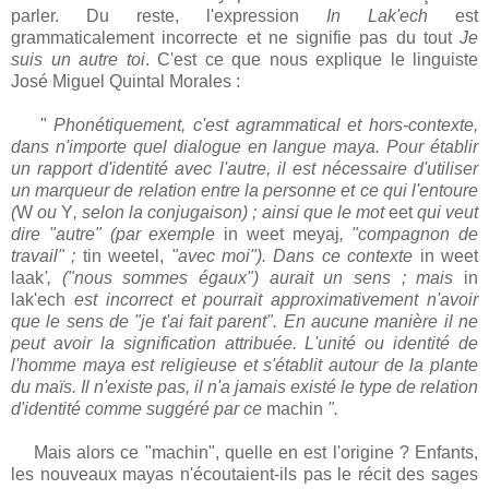
parler. Du reste, l'expression
In Lak'ech
est
grammaticalement incorrecte et ne signifie pas du tout
Je
suis un autre toi
. C'est ce que nous explique le linguiste
José Miguel Quintal Morales :
"
Phonétiquement, c'est agrammatical et hors-contexte,
dans n'importe quel dialogue en langue maya. Pour établir
un rapport d'identité avec l'autre, il est nécessaire d'utiliser
un marqueur de relation entre la personne et ce qui l'entoure
(
W
ou
Y
, selon la conjugaison) ; ainsi que le mot
eet
qui veut
dire "autre" (par exemple
in weet meyaj
, "compagnon de
travail" ;
tin weetel,
"avec moi"). Dans ce contexte
in weet
laak
', ("nous sommes égaux") aurait un sens ; mais
in
lak'ech
est incorrect et pourrait approximativement n'avoir
que le sens de "je t'ai fait parent". En aucune manière il ne
peut avoir la signification attribuée.
L'unité ou identité de
l'homme maya est religieuse et s'établit autour de la plante
du maïs. Il n'existe pas, il n'a jamais existé le type de relation
d'identité comme suggéré par ce
machin
".
Mais alors ce "machin", quelle en est l'origine ? Enfants,
les nouveaux mayas n'écoutaient-ils pas le récit des sages