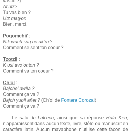
vas-tu ?)
At ütz?
Tu vas bien ?
Ütz matyox
Bien, merci.
Poqomchii’
:
Nik wach suq na ak’ux?
Comment se sent ton coeur ?
Tzotzil
:
K’usi avo’onton ?
Comment va ton coeur ?
Ch’ol
:
Bajche’ awila ?
Comment ça va ?
Bajch yubil añet ?
(Ch'ol de
Fontera Corozal
)
Comment ça va ?
Le salut
In Lak'ech
, ainsi que sa réponse
Hala Ken
,
n'apparaissent dans aucun texte, livre, stèle ou manuscrit en
caractère latin. Aucun mayaphone n'utilise cette façon de