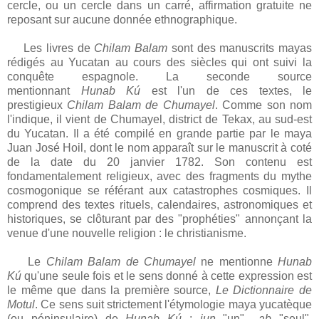
cercle, ou un cercle dans un carré, affirmation gratuite ne
reposant sur aucune donnée ethnographique.
Les livres de
Chilam Balam
sont des manuscrits mayas
rédigés au Yucatan au cours des siècles qui ont suivi la
conquête espagnole. La seconde source
mentionnant
Hunab Kú
est l'un de ces textes, le
prestigieux
Chilam Balam de Chumayel
. Comme son nom
l'indique, il vient de Chumayel, district de Tekax, au sud-est
du Yucatan. Il a été compilé en grande partie par le maya
Juan José Hoil, dont le nom apparaît sur le manuscrit à coté
de la date du 20 janvier 1782. Son contenu est
fondamentalement religieux, avec des fragments du mythe
cosmogonique se référant aux catastrophes cosmiques. Il
comprend des textes rituels, calendaires, astronomiques et
historiques, se clôturant par des "prophéties" annonçant la
venue d'une nouvelle religion : le christianisme.
Le
Chilam Balam de Chumayel
ne
mentionne
Hunab
Kú
qu'une seule fois et le sens donné à cette expression est
le même que dans la première source,
Le Dictionnaire de
Motul
. Ce sens suit strictement l'étymologie maya yucatèque
(ou péninsulaire) de
Hunab Kú
:
jun
"un",
-ab
"seul",