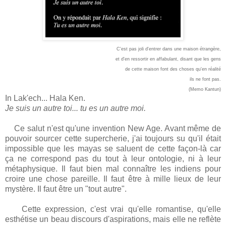
C'est pas joli d'entrer dans une maison étrangère,
et d'en ressortir en affabulant, disant que les gens
de cette maison font des choses qu'en réalité
ils ne font pas.
(Memo Kantun)
In Lak'ech... Hala Ken.
Je suis un autre toi... tu es un autre moi.
Ce salut n'est qu'une invention New Age. Avant même de
pouvoir sourcer cette supercherie, j'ai toujours su qu'il était
impossible que les mayas se saluent de cette façon-là car
ça ne correspond pas du tout à leur ontologie, ni à leur
métaphysique. Il faut bien mal connaître les indiens pour
croire une chose pareille. Il faut être à mille lieux de leur
mystère. Il faut être un "tout autre".
Cette expression, c'est vrai qu'elle romantise, qu'elle
esthétise un beau discours d'aspirations, mais elle ne reflète