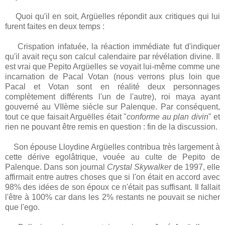
Quoi qu'il en soit, Argüelles répondit aux critiques qui lui
furent faites en deux temps :
Crispation infatuée, la réaction immédiate fut d'indiquer
qu'il avait reçu son calcul calendaire par révélation divine. Il
est vrai que Pepito Argüelles se voyait lui-même comme une
incarnation de Pacal Votan (nous verrons plus loin que
Pacal et Votan sont en réalité deux personnages
complètement différents l'un de l'autre), roi maya ayant
gouverné au VIIème siècle sur Palenque. Par conséquent,
tout ce que faisait Arguëlles était "
conforme au plan divin
" et
rien ne pouvant être remis en question : fin de la discussion.
Son épouse Lloydine Argüelles contribua très largement à
cette dérive egolâtrique, vouée au culte de Pepito de
Palenque. Dans son journal
Crystal Skywalker
de 1997, elle
affirmait entre autres choses que si l'on était en accord avec
98% des idées de son époux ce n'était pas suffisant. Il fallait
l'être à 100% car dans les 2% restants ne pouvait se nicher
que l'ego.