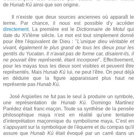
de
Hunab Kú
ainsi que son origine.
Il n'existe que deux sources anciennes où apparaît le
terme. Par chance, il nous est possible d'y accéder
directement
. La première est le
Dictionnaire de Motul
qui
date du XVIème siècle. Le mot est tout simplement donné
pour être l'équivalent de Dieu : "
L'unique dieu véritable et
vivant, également le plus grand de tous les dieux pour les
gentils du Yucatan. Il n'avait pas de forme car, disaient-ils, il
ne pouvait être représenté, étant incorporel
". Effectivement,
pour les mayas tous les dieux sont visibles et peuvent être
représentés. Mais
Hunab Kú
lui, ne peut l'être. On peut déjà
en déduire que la figure apparaissant plus haut ne
représente pas
Hunab Kú.
José Argüelles ne fut pas le seul à produire un symbole,
une représentation de
Hunab Kú.
Domingo Martínez
Parédez était franc-maçon. Toute sa synthèse de la pensée
philosophique maya n'est en réalité qu'une tentative
d'interprétation maçonnique du symbolisme maya. C'est en
s'appuyant sur la symbolique de l'équerre et du compas qu'il
assure que
Hunab Kú
était évoqué par un carré dans un