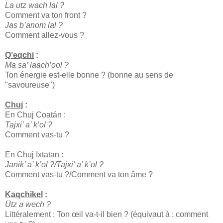
La utz wach lal ?
Comment va ton front ?
Jas b’anom lal ?
Comment allez-vous ?
Q’eqchi
:
Ma sa’ laach’ool ?
Ton énergie est-elle bonne ? (bonne au sens de
"savoureuse")
Chuj
:
En Chuj Coatán :
Tajxi’ a’ k’ol ?
Comment vas-tu ?
En Chuj Ixtatan :
Janik’ a’ k’ol ?/Tajxi’ a’ k’ol ?
Comment vas-tu ?/Comment va ton âme ?
Kaqchikel
:
Ütz a wech ?
Littéralement : Ton œil va-t-il bien ? (équivaut à : comment