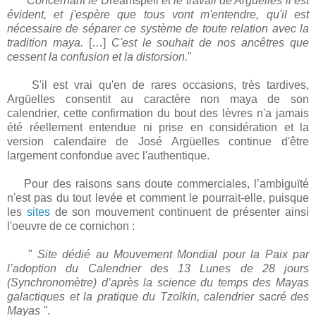
"
Concernant le
Dreamspell
et le travail de Argüelles il est
évident, et j'espère que tous vont m'entendre, qu'il est
nécessaire de séparer ce système de toute relation avec la
tradition maya.
[…]
C'est le souhait de nos ancêtres que
cessent la confusion et la distorsion.
"
S'il est vrai qu'en de rares occasions, très tardives,
Argüelles consentit au caractère non maya de son
calendrier, cette confirmation du bout des lèvres n'a jamais
été réellement entendue ni prise en considération et la
version calendaire de José Argüelles continue d'être
largement confondue avec l'authentique.
Pour des raisons sans doute commerciales, l’ambiguïté
n'est pas du tout levée et comment le pourrait-elle, puisque
les
sites
de son mouvement continuent de présenter ainsi
l'oeuvre de ce cornichon :
"
Site dédié au Mouvement Mondial pour la Paix par
l’adoption du Calendrier des 13 Lunes de 28 jours
(Synchronomètre) d’après la science du temps des Mayas
galactiques et la pratique du Tzolkin, calendrier sacré des
Mayas "
.