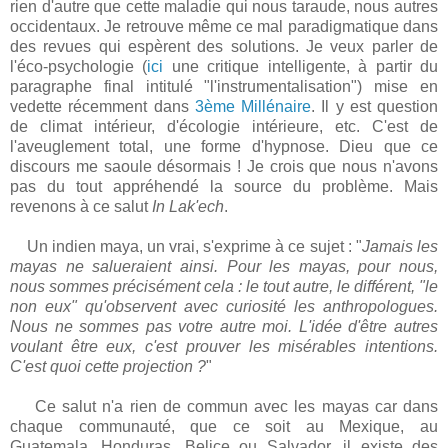
rien d'autre que cette maladie qui nous taraude, nous autres
occidentaux. Je retrouve même ce mal paradigmatique dans
des revues qui espèrent des solutions. Je veux parler de
l'éco-psychologie (
ici
une critique intelligente, à partir du
paragraphe final intitulé "l'instrumentalisation") mise en
vedette récemment dans
3ème Millénaire
. Il y est question
de climat intérieur, d'écologie intérieure, etc. C'est de
l'aveuglement total, une forme d'hypnose. Dieu que ce
discours me saoule désormais ! Je crois que nous n'avons
pas du tout appréhendé la source du problème. Mais
revenons à ce salut
In Lak'ech
.
Un indien maya, un vrai, s'exprime à ce sujet : "
Jamais les
mayas ne salueraient ainsi. Pour les mayas, pour nous,
nous sommes précisément cela : le tout autre, le différent, "le
non eux" qu'observent avec curiosité les anthropologues.
Nous ne sommes pas votre autre moi. L'idée d'être autres
voulant être eux, c'est prouver les misérables intentions.
C'est quoi cette projection ?
"
Ce salut n'a rien de commun avec les mayas car dans
chaque communauté, que ce soit au Mexique, au
Guatemala, Honduras, Belice ou Salvador, il existe des