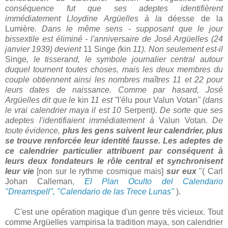
conséquence fut que ses adeptes identifièrent
immédiatement Lloydine Argüelles à la
déesse de la
Lumière
. Dans le même sens - supposant que le jour
bissextile est éliminé - l'anniversaire de José Argüelles (24
janvier 1939) devient
11 Singe
(
kin
11). Non seulement est-il
Singe
, le tisserand, le symbole journalier central autour
duquel tournent toutes choses, mais les deux membres du
couple obtiennent ainsi les nombres maîtres 11 et 22 pour
leurs dates de naissance. Comme par hasard, José
Argüelles dit que le
kin
11 est "
l'élu pour Valun Votan
" (dans
le vrai calendrier maya il est 10
Serpent
). De sorte que ses
adeptes l'identifiaient immédiatement à
Valun Votan
. De
toute évidence,
plus les gens suivent leur calendrier, plus
se trouve renforcée leur identité fausse. Les adeptes de
ce calendrier particulier attribuent par conséquent à
leurs deux fondateurs le rôle central et synchronisent
leur vie
[non sur le rythme cosmique mais]
sur eux
"( Carl
Johan Calleman,
El Plan Oculto del Calendario
"Dreamspell", "Calendario de las Trece Lunas"
).
C'est une opération magique d'un genre très vicieux. Tout
comme Argüelles vampirisa la tradition maya, son calendrier