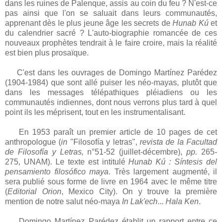
dans les ruines de Palenque, assis au coin du feu ? N'est-ce
pas ainsi que l'on se saluait dans leurs communautés,
apprenant dès le plus jeune âge les secrets de
Hunab Kú
et
du calendrier sacré ? L'auto-biographie romancée de ces
nouveaux prophètes tendrait à le faire croire, mais la réalité
est bien plus prosaïque.
C'est dans les ouvrages de Domingo Martínez Parédez
(1904-1984) que sont allé puiser les néo-mayas, plutôt que
dans les messages télépathiques pléiadiens ou les
communautés indiennes, dont nous verrons plus tard à quel
point ils les méprisent, tout en les instrumentalisant.
En 1953 paraît un premier article de 10 pages de cet
anthropologue (
in
"Filosofía y letras",
revista de la Facultad
de Filosofía y Letras,
n°51-52 (juillet-décembre),
pp.
265-
275, UNAM). Le texte est intitulé
Hunab Kú : Síntesis del
pensamiento filosófico maya
. Très largement augmenté, il
sera publié sous forme de livre en 1964 avec le même titre
(
Editorial Orion
, Mexico City). On y trouve la première
mention de notre salut néo-maya
In Lak'ech
...
Hala Ken
.
Domingo Martínez Parédez établit un rapport entre ce