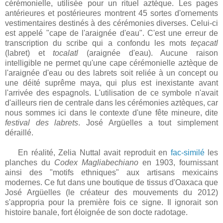
cérémonielle, utilisée pour un rituel aztèque. Les pages
antérieures et postérieures montrent 45 sortes d'ornements
vestimentaires destinés à des cérémonies diverses. Celui-ci
est appelé "cape de l'araignée d'eau". C'est une erreur de
transcription du scribe qui a confondu les mots
teçacatl
(labret) et
tocalatl
(araignée d'eau). Aucune raison
intelligible ne permet qu'une cape cérémonielle aztèque de
l'araignée d'eau ou des labrets soit reliée à un concept ou
une déité suprême maya, qui plus est inexistante avant
l'arrivée des espagnols. L'utilisation de ce symbole n'avait
d'ailleurs rien de centrale dans les cérémonies aztèques, car
nous sommes ici dans le contexte d'une fête mineure, dite
festival des labrets
. José Argüelles a tout simplement
déraillé.
En réalité, Zelia Nuttal avait reproduit en
fac-similé
les
planches du
Codex
Magliabechiano
en 1903, fournissant
ainsi des "motifs ethniques" aux artisans mexicains
modernes. Ce fut dans une boutique de tissus d'Oaxaca que
José Argüelles (le créateur des mouvements du 2012)
s'appropria pour la première fois ce signe. Il ignorait son
histoire banale, fort éloignée de son docte radotage.