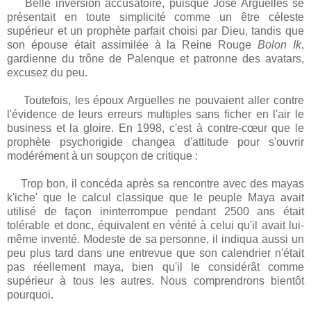
Belle inversion accusatoire, puisque José Argüelles se
présentait en toute simplicité comme un être céleste
supérieur et un prophète parfait choisi par Dieu, tandis que
son épouse était assimilée à la Reine Rouge
Bolon Ik
,
gardienne du trône de Palenque et patronne des avatars,
excusez du peu.
Toutefois, les époux Argüelles ne pouvaient aller contre
l'évidence de leurs erreurs multiples sans ficher en l'air le
business et la gloire. En 1998, c'est à contre-cœur que le
prophète psychorigide changea d'attitude pour s'ouvrir
modérément à un soupçon de critique :
Trop bon, il concéda après sa rencontre avec des mayas
k'iche' que le calcul classique que le peuple Maya avait
utilisé de façon ininterrompue pendant 2500 ans était
tolérable et donc, équivalent en vérité à celui qu'il avait lui-
même inventé. Modeste de sa personne, il indiqua aussi un
peu plus tard dans une entrevue que son calendrier n'était
pas réellement maya, bien qu'il le considérât comme
supérieur à tous les autres. Nous comprendrons bientôt
pourquoi.