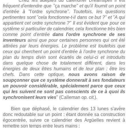
"
Chez les adeptes du calendrier
Dreamspell
il est
fréquent d'entendre que "
ça marche
" et qu'il fournit un point
d'entrée à "
l'ordre synchrone
". Toutefois, les questions
pertinentes sont "cela fonctionne-t-il dans ce but ?" et "A qui
appartient cet ordre synchrone ?" Il est évident que pour ce
système si particulier de calendrier, cela fonctionne très bien
comme point d'entrée
dans l'ordre synchrone de ses
inventeurs
ainsi que pour certaines personnes qui ont été
attirées par leurs énergies. Le problème est toutefois que
ceux qui cherchent un point d'entrée à l'ordre synchrone du
plan du temps divin sont écartés de celui-ci et introduits
dans quelque chose de totalement différent, dans les
énergies de deux êtres humains et de leur plan : être les
chefs. Dans cette optique,
nous avons raison de
soupçonner que ce système donnerait à ses fondateurs
un pouvoir considérable, spécialement parce que ceux
qui les suivent ne sont pas conscients de ce à quoi ils
synchronisent leurs vies
" (Calleman
op. cit.
).
Bien que déphasé, le calendrier des 13 lunes s'avère
donc redoutable sur un point : étant donnée sa construction
égocentrée, suivre ce calendrier des Argüelles revient à
remettre son temps entre leurs mains :