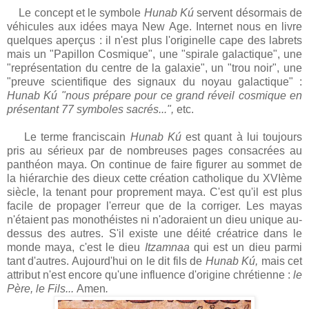
Le concept et le symbole
Hunab Kú
servent désormais de
véhicules aux idées maya New Age. Internet nous en livre
quelques aperçus : il n'est plus l'originelle cape des labrets
mais un "Papillon Cosmique", une "spirale galactique", une
"représentation du centre de la galaxie", un "trou noir", une
"preuve scientifique des signaux du noyau galactique" :
Hunab Kú "nous prépare pour ce grand réveil cosmique en
présentant 77 symboles sacrés...",
etc.
Le terme franciscain
Hunab Kú
est quant à lui toujours
pris au sérieux par de nombreuses pages consacrées au
panthéon maya. On continue de faire figurer au sommet de
la hiérarchie des dieux cette création catholique du XVIème
siècle, la tenant pour proprement maya. C'est qu'il est plus
facile de propager l'erreur que de la corriger. Les mayas
n'étaient pas monothéistes ni n'adoraient un dieu unique au-
dessus des autres. S'il existe une déité créatrice dans le
monde maya, c'est le dieu
Itzamnaa
qui est un dieu parmi
tant d'autres. Aujourd'hui on le dit fils de
Hunab Kú,
mais cet
attribut n'est encore qu'une influence d'origine chrétienne :
le
Père, le Fils...
Amen
.