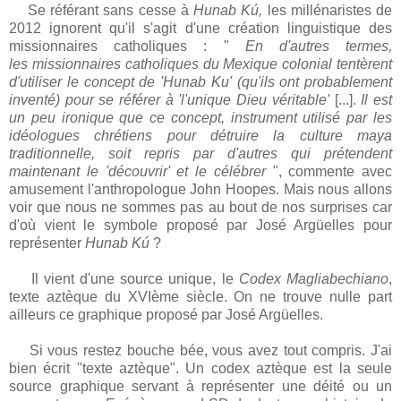
Se référant sans cesse à
Hunab Kú,
les millénaristes de
2012 ignorent qu'il s'agit d'une création linguistique des
missionnaires catholiques : "
En d'autres termes,
les missionnaires catholiques du Mexique colonial tentèrent
d'utiliser le concept de 'Hunab Ku' (qu'ils ont probablement
inventé) pour se référer à 'l'unique Dieu véritable'
[...].
Il est
un peu ironique que ce concept, instrument utilisé par les
idéologues chrétiens pour détruire la culture maya
traditionnelle, soit repris par d'autres qui prétendent
maintenant le 'découvrir' et le célébrer
", commente avec
amusement l'anthropologue John Hoopes. Mais nous allons
voir que nous ne sommes pas au bout de nos surprises car
d'où vient le symbole proposé par José Argüelles pour
représenter
Hunab Kú
?
Il vient d'une source unique, le
Codex Magliabechiano
,
texte aztèque du XVIème siècle. On ne trouve nulle part
ailleurs ce graphique proposé par José Argüelles.
Si vous restez bouche bée, vous avez tout compris. J'ai
bien écrit "texte aztèque". Un codex aztèque est la seule
source graphique servant à représenter une déité ou un