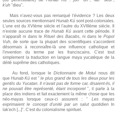
k'uh
"dieu".
Mais n'avez-vous pas remarqué l'évidence ? Les deux
seules sources mentionnant
Hunab Kú
sont post-coloniales.
L'une est du XVIème siècle et l'autre du XVIIIème siècle. Il
n'existe aucune trace de
Hunab Kú
avant cette période. Il
n'apparaît ni dans le
Rituel des Bacabs
, ni dans le
Popol
Vuh
, de sorte que la plupart des scientifiques s'accordent
désormais à reconnaître-là une influence catholique et
l'invention du terme par les franciscains. C'est tout
simplement la traduction en langue maya yucatèque de la
déité suprême des catholiques.
Au fond, lorsque le
Dictionnaire de Motul
nous dit
que
Hunab Kú
est "
le plus grand de tous les dieux pour les
gentils du Yucatan.
Il n'avait pas de forme car, disaient-ils,
il
ne pouvait être représenté, étant incorporel
", il parle à la
place des indiens et fait exactement la même chose que les
néo-mayas lorsque ceux-ci assurent : "
Les mayas
exprimaient le concept d'unité par un salut quotidien
In
lak'ech [...]". C'est du colonialisme spirituel.