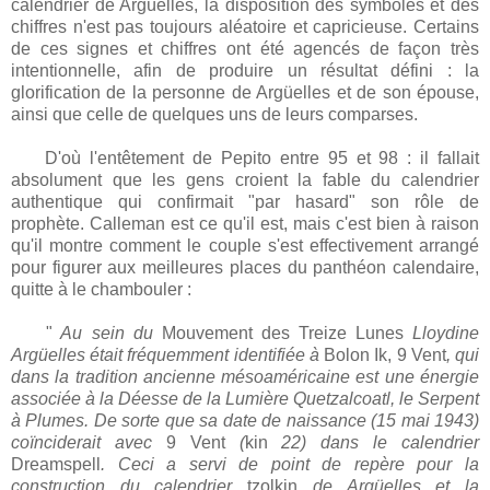
calendrier de Argüelles, la disposition des symboles et des
chiffres n'est pas toujours aléatoire et capricieuse. Certains
de ces signes et chiffres ont été agencés de façon très
intentionnelle, afin de produire un résultat défini : la
glorification de la personne de Argüelles et de son épouse,
ainsi que celle de quelques uns de leurs comparses.
D'où l'entêtement de Pepito entre 95 et 98 : il fallait
absolument que les gens croient la fable du calendrier
authentique qui confirmait "par hasard" son rôle de
prophète. Calleman est ce qu'il est, mais c'est bien à raison
qu'il montre comment le couple s'est effectivement arrangé
pour figurer aux meilleures places du panthéon calendaire,
quitte à le chambouler :
"
Au sein du
Mouvement des Treize Lunes
Lloydine
Argüelles était fréquemment identifiée à
Bolon Ik, 9 Vent
, qui
dans la tradition ancienne mésoaméricaine est une énergie
associée à la Déesse de la Lumière Quetzalcoatl, le Serpent
à Plumes. De sorte que sa date de naissance (15 mai 1943)
coïnciderait avec
9 Vent
(
kin
22) dans le calendrier
Dreamspell
. Ceci a servi de point de repère pour la
construction du calendrier
tzolkin
de Argüelles et la