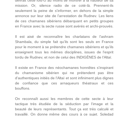
devrait cette fois-ci au moins se montrer à la hauteur de sa
mission. Or, silence radio de ce coté-là. Prennent-ils
seulement la peine de s'informer, en dehors de la simple
annonce sur leur site de l'arrestation de Rudnev. Les liens
de ces chamanes sibériens débarquant en petits groupes
en France avec la secte russe sont avérés et archi-prouvés.
Il est aisé de reconnaître les charlatans de l'ashram
Shambala, du simple fait qu'ils sont les seuls en France
pour le moment à se prétendre chamanes sibériens et qu'ils
enseignent tous les mêmes disciplines, issues de l'esprit
tordu de Rudnev, et non de celui des INDIGÈNES de l'Altaï.
Il existe en France des néochamanes honnêtes s'inspirant
du chamanisme sibérien qui ne prétendent pas être
d'authentiques initiés de l'Altaï et sont infiniment plus dignes
de confiance que ces arnaqueurs théatraux et ces
bouffons.
On reconnaît aussi les membres de cette secte à leur
tactique très étudiée de la séduction par l'image et la
beauté de leurs représentants. Tout ça est très calculé et
travaillé. On donne même des cours à ce sujet. Soledad