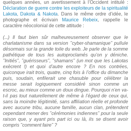
quelques années, un avertissement à l'Occident intitulé :
Déclaration de guerre contre les exploiteurs de la spiritualité
Lakota, Dakota & Nakota
. Dans le même ordre d'idée, le
photographe et écrivain
Maurice Rebeix
, rappelle le
caractère néocolonial de cette attitude :
(...) Il faut bien sûr malheureusement observer que le
charlatanisme dans sa version "cyber-shamanique" pullule
désormais sur la grande toile du web. Je parle de la somme
pathétique de tous les autoproclamés qu'on y déniche.
"Initiés", "guérisseurs", "shamans" (un mot que les Lakotas
exècrent !) et quoi d'autre encore ? En nos contrées,
quiconque irait trois, quatre, cinq fois à l'office du dimanche
puis, soudain, enfilerait une chasuble pour célébrer la
messe serait logiquement considéré sinon comme un
escroc, au mieux comme un doux dingue. Pourquoi n'en va-
t-il pas tout naturellement de même à l'égard de ceux qui,
sans la moindre légitimité, sans affiliation réelle et profonde
avec aucune tribu, aucune famille, aucun clan, prétendent
cependant mener des "cérémonies indiennes" pour la seule
raison que, y ayant pris part ici ou là, ils se disent avoir
compris "comment faire" ?