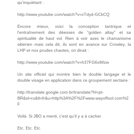
qu'inquiétant :
http://www.youtube.com/watch?v=xTdyd-GCkCQ
Encore mieux, voici la conception tantrique et
l'entraînement des déesses de "golden altay" et sa
spiritualité de haut vol. Rien à voir avec le chamanisme
sibérien mais cela dit, ils sont en avance sur Crowley, la
LHP et nos prudes chaotes, on dirait :
http://www.youtube.com/watch?v=h37FG6viMzw
Un site officiel qui montre bien le double langage et le
double visage en application dans ce groupement sectaire :
http://translate.google.com.br/translate?hl=pt-
BR&sl=ru&tl=fr&u=http%3A%2F%2Fwww.wayoffool.com%2
F
Voilà. Si JBO a menti, c'est qu'il y a à cacher.
Etc. Etc. Etc.