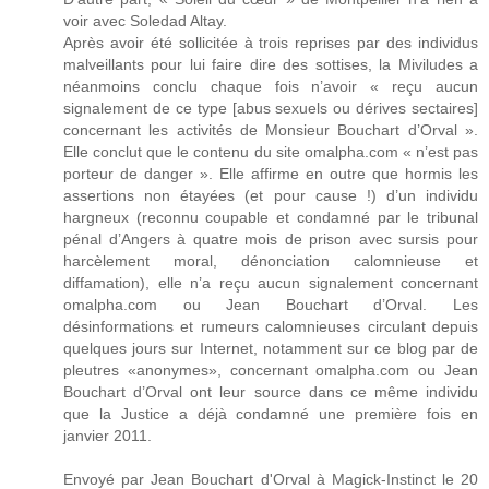
voir avec Soledad Altay.
Après avoir été sollicitée à trois reprises par des individus
malveillants pour lui faire dire des sottises, la Miviludes a
néanmoins conclu chaque fois n’avoir « reçu aucun
signalement de ce type [abus sexuels ou dérives sectaires]
concernant les activités de Monsieur Bouchart d’Orval ».
Elle conclut que le contenu du site omalpha.com « n’est pas
porteur de danger ». Elle affirme en outre que hormis les
assertions non étayées (et pour cause !) d’un individu
hargneux (reconnu coupable et condamné par le tribunal
pénal d’Angers à quatre mois de prison avec sursis pour
harcèlement moral, dénonciation calomnieuse et
diffamation), elle n’a reçu aucun signalement concernant
omalpha.com ou Jean Bouchart d’Orval. Les
désinformations et rumeurs calomnieuses circulant depuis
quelques jours sur Internet, notamment sur ce blog par de
pleutres «anonymes», concernant omalpha.com ou Jean
Bouchart d’Orval ont leur source dans ce même individu
que la Justice a déjà condamné une première fois en
janvier 2011.
Envoyé par Jean Bouchart d'Orval à Magick-Instinct le 20