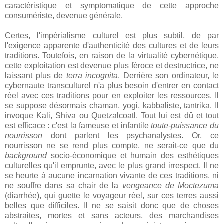
caractéristique et symptomatique de cette approche
consumériste, devenue générale.
Certes, l'impérialisme culturel est plus subtil, de par
l'exigence apparente d'authenticité des cultures et de leurs
traditions. Toutefois, en raison de la virtualité cybernétique,
cette exploitation est devenue plus féroce et destructrice, ne
laissant plus de
terra incognita
. Derrière son ordinateur, le
cybernaute transculturel n'a plus besoin d'entrer en contact
réel avec ces traditions pour en exploiter les ressources. Il
se suppose désormais chaman, yogi, kabbaliste, tantrika. Il
invoque Kali, Shiva ou Quetzalcoatl. Tout lui est dû et tout
est efficace : c'est la fameuse et infantile
toute-puissance du
nourrisson
dont parlent les psychanalystes. Or, ce
nourrisson ne se rend plus compte, ne serait-ce que du
background
socio-économique et humain des esthétiques
culturelles qu'il emprunte, avec le plus grand irrespect. Il ne
se heurte à aucune incarnation vivante de ces traditions, ni
ne souffre dans sa chair de la
vengeance de Moctezuma
(diarrhée), qui guette le voyageur réel, sur ces terres aussi
belles que difficiles. Il ne se saisit donc que de choses
abstraites, mortes et sans acteurs, des marchandises