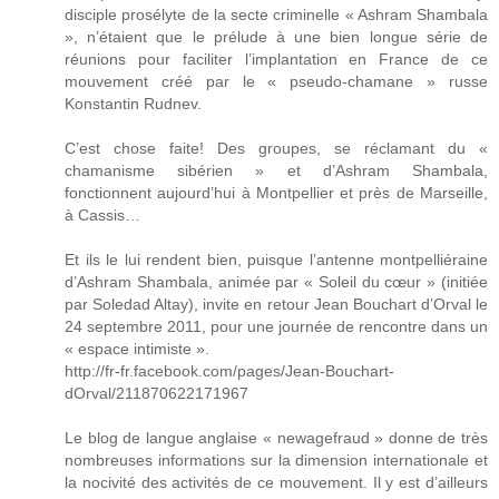
disciple prosélyte de la secte criminelle « Ashram Shambala
», n’étaient que le prélude à une bien longue série de
réunions pour faciliter l’implantation en France de ce
mouvement créé par le « pseudo-chamane » russe
Konstantin Rudnev.
C’est chose faite! Des groupes, se réclamant du «
chamanisme sibérien » et d’Ashram Shambala,
fonctionnent aujourd’hui à Montpellier et près de Marseille,
à Cassis…
Et ils le lui rendent bien, puisque l’antenne montpelliéraine
d’Ashram Shambala, animée par « Soleil du cœur » (initiée
par Soledad Altay), invite en retour Jean Bouchart d’Orval le
24 septembre 2011, pour une journée de rencontre dans un
« espace intimiste ».
http://fr-fr.facebook.com/pages/Jean-Bouchart-
dOrval/211870622171967
Le blog de langue anglaise « newagefraud » donne de très
nombreuses informations sur la dimension internationale et
la nocivité des activités de ce mouvement. Il y est d’ailleurs