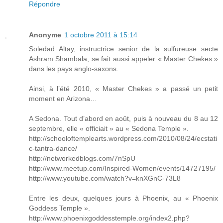
Répondre
Anonyme
1 octobre 2011 à 15:14
Soledad Altay, instructrice senior de la sulfureuse secte
Ashram Shambala, se fait aussi appeler « Master Chekes »
dans les pays anglo-saxons.
Ainsi, à l’été 2010, « Master Chekes » a passé un petit
moment en Arizona…
A Sedona. Tout d’abord en août, puis à nouveau du 8 au 12
septembre, elle « officiait » au « Sedona Temple ».
http://schooloftemplearts.wordpress.com/2010/08/24/ecstati
c-tantra-dance/
http://networkedblogs.com/7nSpU
http://www.meetup.com/Inspired-Women/events/14727195/
http://www.youtube.com/watch?v=knXGnC-73L8
Entre les deux, quelques jours à Phoenix, au « Phoenix
Goddess Temple ».
http://www.phoenixgoddesstemple.org/index2.php?