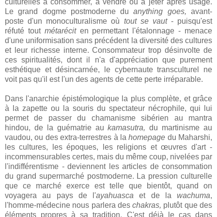
culturelles à consommer, à vendre ou à jeter après usage.
Le grand dogme postmoderne du
anything goes,
avant-
poste d'un monoculturalisme où
tout se vaut
- puisqu'est
réfuté tout
métarécit
en permettant l'étalonnage - menace
d'une uniformisation sans précédent la diversité des cultures
et leur richesse interne. Consommateur trop désinvolte de
ces spiritualités, dont il n'a d'appréciation que purement
esthétique et désincarnée, le cybernaute transculturel ne
voit pas qu'il est l'un des agents de cette perte irréparable.
Dans l'anarchie épistémologique la plus complète, et grâce
à la zapette ou la souris du spectateur nécrophile, qui lui
permet de passer du chamanisme sibérien au mantra
hindou, de la guématrie au
kamasutra,
du martinisme au
vaudou, ou des extra-terrestres à la
homepage
du Maharshi,
les cultures, les époques, les religions et œuvres d'art -
incommensurables certes, mais du même coup, nivelées par
l'indifférentisme - deviennent les articles de consommation
du grand supermarché postmoderne. La pression culturelle
que ce marché exerce est telle que bientôt, quand on
voyagera au pays de l'
ayahuasca
et de la
wachuma
,
l'homme-médecine nous parlera des
chakras
,
plutôt que des
éléments propres à sa tradition. C'est déjà le cas dans