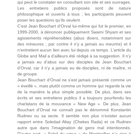
qui peut le constater en consultant son site et ses ouvrages.
Les entretiens publics proposés sont de nature
philosophique et ouverts à tous ; les participants peuvent
poser les questions qu’ils veulent.
C’est Jean Bouchart d’Orval lui-même qui fut le premier, en
1999-2000, à dénoncer publiquement Swami Shyam et ses
agissements répréhensibles (abus divers, notamment sur
des mineures ; par contre il n’y a jamais eu meurtre) et il
n’entretient aucun lien avec lui depuis ce temps. L’article du
Globe and Mail a d’ailleurs été rédigé à sa suggestion. Il n’y
a jamais eu d’abus sur des disciples de Jean Bouchart
d’Orval, car il n’y a jamais eu de disciples, ni de maître, ni
de groupe.
Jean Bouchart d’Orval ne s’est jamais présenté comme un
« éveillé », mais plutôt comme un homme qui regarde la vie
de la manière la plus simple possible. De plus, dans ses
écrits et ses entretiens publics il a toujours pourfendu les
charlatans de la mouvance « New Age ». De plus, Jean
Bouchart d’Orval ne connaît pas le dénommé Konstantin
Rudnev ou sa secte. Il semble non plus n’exister aucun
rapport entre Soledad Altay (Chekes Rada) et ce Rudnev
autre que dans l’imagination de gens mal intentionnés.
D’autre part, « Soleil du cœur » de Montpellier n’a rien à