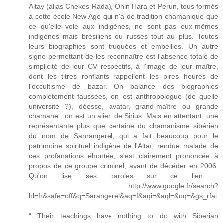
Altay (alias Chekes Rada), Ohin Hara et Perun, tous formés
à cette école New Age qui n'a de tradition chamanique que
ce qu'elle vole aux indigènes, ne sont pas eux-mêmes
indigènes mais brésiliens ou russes tout au plus. Toutes
leurs biographies sont truquées et embellies. Un autre
signe permettant de les reconnaître est l'absence totale de
simplicité de leur CV respectifs, à l'image de leur maître,
dont les titres ronflants rappellent les pires heures de
l'occultisme de bazar. On balance des biographies
complètement faussées, on est anthropologue (de quelle
université ?), déesse, avatar, grand-maître ou grande
chamane ; on est un alien de Sirius. Mais en attentant, une
représentante plus que certaine du chamanisme sibérien
du nom de Sanrangerel, qui a fait beaucoup pour le
patrimoine spirituel indigène de l'Altaï, rendue malade de
ces profanations éhontée, s'est clairement prononcée à
propos de ce groupe criminel, avant de décéder en 2006.
Qu'on lise ses paroles sur ce lien :
http://www.google.fr/search?
hl=fr&safe=off&q=Sarangerel&aq=f&aqi=&aql=&oq=&gs_rfai
“ Their teachings have nothing to do with Siberian