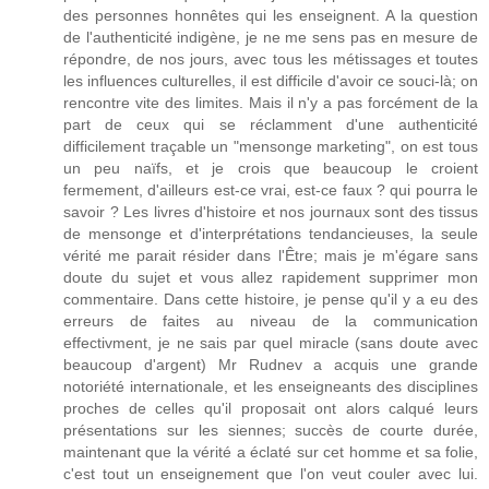
des personnes honnêtes qui les enseignent. A la question
de l'authenticité indigène, je ne me sens pas en mesure de
répondre, de nos jours, avec tous les métissages et toutes
les influences culturelles, il est difficile d'avoir ce souci-là; on
rencontre vite des limites. Mais il n'y a pas forcément de la
part de ceux qui se réclamment d'une authenticité
difficilement traçable un "mensonge marketing", on est tous
un peu naïfs, et je crois que beaucoup le croient
fermement, d'ailleurs est-ce vrai, est-ce faux ? qui pourra le
savoir ? Les livres d'histoire et nos journaux sont des tissus
de mensonge et d'interprétations tendancieuses, la seule
vérité me parait résider dans l'Être; mais je m'égare sans
doute du sujet et vous allez rapidement supprimer mon
commentaire. Dans cette histoire, je pense qu'il y a eu des
erreurs de faites au niveau de la communication
effectivment, je ne sais par quel miracle (sans doute avec
beaucoup d'argent) Mr Rudnev a acquis une grande
notoriété internationale, et les enseigneants des disciplines
proches de celles qu'il proposait ont alors calqué leurs
présentations sur les siennes; succès de courte durée,
maintenant que la vérité a éclaté sur cet homme et sa folie,
c'est tout un enseignement que l'on veut couler avec lui.