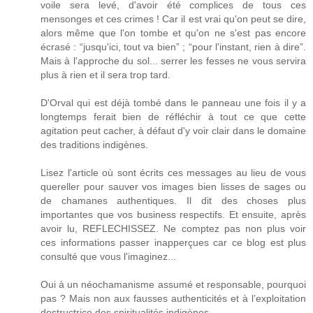
voile sera levé, d'avoir été complices de tous ces
mensonges et ces crimes ! Car il est vrai qu'on peut se dire,
alors même que l'on tombe et qu'on ne s'est pas encore
écrasé : “jusqu'ici, tout va bien” ; “pour l'instant, rien à dire”.
Mais à l'approche du sol... serrer les fesses ne vous servira
plus à rien et il sera trop tard.
D'Orval qui est déjà tombé dans le panneau une fois il y a
longtemps ferait bien de réfléchir à tout ce que cette
agitation peut cacher, à défaut d'y voir clair dans le domaine
des traditions indigènes.
Lisez l'article où sont écrits ces messages au lieu de vous
quereller pour sauver vos images bien lisses de sages ou
de chamanes authentiques. Il dit des choses plus
importantes que vos business respectifs. Et ensuite, après
avoir lu, REFLECHISSEZ. Ne comptez pas non plus voir
ces informations passer inapperçues car ce blog est plus
consulté que vous l'imaginez...
Oui à un néochamanisme assumé et responsable, pourquoi
pas ? Mais non aux fausses authenticités et à l’exploitation
destructrice des spiritualités indigènes.