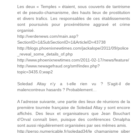
Les deux « Temples » étaient, sous couverts de tantrisme
et de pseudo-chamanisme, des hauts lieux de prostitution
et divers trafics. Les responsables de ces établissements
sont poursuivis pour proxénétisme aggravé et crime
organisé.
http://verdenews.com/main.asp?
SectionID=1&SubSectionID=1&ArticleID=43738
http://blogs.phoenixnewtimes.com/jackalope/2011/09/police
_reveal_some_details_of.php
http://www.phoenixnewtimes.com/2011-02-17/news/feature/
http://www.newagefraud.org/smf/index.php?
topic=3435.0;wap2
Soledad Altay n’y a t-elle rien vu ? S’agit-il de
malencontreux hasards ? Probablement…
A l’adresse suivante, une partie des lieux de réunions de la
première tournée française de Soledad Altay y sont encore
affichés. Des lieux et organisateurs que Jean Bouchart
d’Orval connaît bien, puisque des conférences Omalpha
sont aussi régulièrement organisées par ses mêmes amis.
http://perso.numericable.fr/soledad34/le_chamanisme_siber