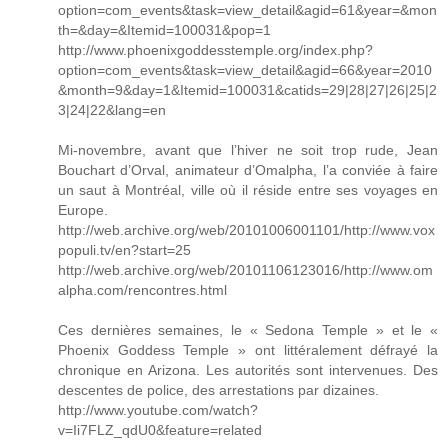
option=com_events&task=view_detail&agid=61&year=&mon
th=&day=&Itemid=100031&pop=1
http://www.phoenixgoddesstemple.org/index.php?
option=com_events&task=view_detail&agid=66&year=2010
&month=9&day=1&Itemid=100031&catids=29|28|27|26|25|2
3|24|22&lang=en
Mi-novembre, avant que l’hiver ne soit trop rude, Jean
Bouchart d’Orval, animateur d’Omalpha, l’a conviée à faire
un saut à Montréal, ville où il réside entre ses voyages en
Europe.
http://web.archive.org/web/20101006001101/http://www.vox
populi.tv/en?start=25
http://web.archive.org/web/20101106123016/http://www.om
alpha.com/rencontres.html
Ces dernières semaines, le « Sedona Temple » et le «
Phoenix Goddess Temple » ont littéralement défrayé la
chronique en Arizona. Les autorités sont intervenues. Des
descentes de police, des arrestations par dizaines.
http://www.youtube.com/watch?
v=Ii7FLZ_qdU0&feature=related