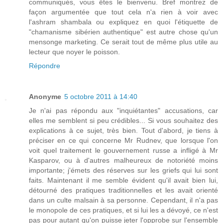
communiqués, vous êtes le bienvenu. Bref montrez de
façon argumentée que tout cela n'a rien à voir avec
l'ashram shambala ou expliquez en quoi l'étiquette de
"chamanisme sibérien authentique" est autre chose qu'un
mensonge marketing. Ce serait tout de même plus utile au
lecteur que noyer le poisson.
Répondre
Anonyme
5 octobre 2011 à 14:40
Je n'ai pas répondu aux "inquiétantes" accusations, car
elles me semblent si peu crédibles... Si vous souhaitez des
explications à ce sujet, très bien. Tout d'abord, je tiens à
préciser en ce qui concerne Mr Rudnev, que lorsque l'on
voit quel traitement le gouvernement russe a infligé à Mr
Kasparov, ou à d'autres malheureux de notoriété moins
importante; j'émets des réserves sur les griefs qui lui sont
faits. Maintenant il me semble évident qu'il avait bien lui,
détourné des pratiques traditionnelles et les avait orienté
dans un culte malsain à sa personne. Cependant, il n'a pas
le monopole de ces pratiques, et si lui les a dévoyé, ce n'est
pas pour autant qu'on puisse jeter l'opprobe sur l'ensemble