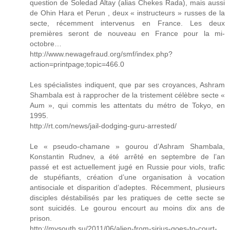
question de Soledad Altay (alias Chekes Rada), mais aussi
de Ohin Hara et Perun , deux « instructeurs » russes de la
secte, récemment intervenus en France. Les deux
premières seront de nouveau en France pour la mi-
octobre…
http://www.newagefraud.org/smf/index.php?
action=printpage;topic=466.0
Les spécialistes indiquent, que par ses croyances, Ashram
Shambala est à rapprocher de la tristement célèbre secte «
Aum », qui commis les attentats du métro de Tokyo, en
1995.
http://rt.com/news/jail-dodging-guru-arrested/
Le « pseudo-chamane » gourou d’Ashram Shambala,
Konstantin Rudnev, a été arrêté en septembre de l’an
passé et est actuellement jugé en Russie pour viols, trafic
de stupéfiants, création d’une organisation à vocation
antisociale et disparition d’adeptes. Récemment, plusieurs
disciples déstabilisés par les pratiques de cette secte se
sont suicidés. Le gourou encourt au moins dix ans de
prison.
http://mysouth.su/2011/06/alien-from-sirius-goes-to-court-