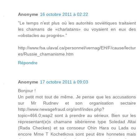
Anonyme
16 octobre 2011 à 02:22
"Le temps n'est plus où les autorités soviétiques traitaient
les chamans de «charlatans» ou voyaient en eux des
«obstacles au progrès»."
http://www.fsa.ulaval.ca/personnel/vernag/EH/F/cause/lectur
es/Russie_chamanisme.htm
Répondre
Anonyme
17 octobre 2011 à 09:03
Bonjour !
Un petit mot tout de même. Je pense que les accusations
sur Mr Rudnev et son organisation sectaire
http://www.newagefraud.org/smf/index.php?
topic=466.0;wap2
sont à prendre au sérieux. Bien sur les
répresentant(e)s chamane sibérienne type Soledad Altai
(Rada Checkes) et sa consoeur Ohin Hara ou Lada ou
encore Mme T Kochetkova sont peut être honnetes mais