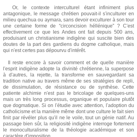
Or, le contexte interculturel étant infiniment plus
antagonique, le message chrétien pouvait-il s'inculturer en
milieu quechua ou aymara, sans devoir exculturer à son tour
une certaine forme de “circoncision héllénique” ? C'est
effectivement ce que les Andes ont fait depuis 500 ans,
produisant un christianisme indigène qui suscite bien des
doutes de la part des gardiens du dogme catholique, mais
qui n'est certes pas dépourvu d'intérêt.
Il reste encore à savoir comment et de quelle manière
l'esprit indigène adopte la divinité chrétienne, la superpose
à d'autres, la rejette, la transforme en sauvegardant sa
tradition native au travers même de ses stratégies de repli,
de dissimulation, de résistance ou de synthèse. Cette
patiente alchimie n'est pas le bricolage de quelques-uns
mais un très long processus, organique et populaire plutôt
que dogmatique. Si on l'étudie avec attention, l'adoption du
catholicisme et la manière même dont une culture le fait sien
finit par révéler plus qu'il ne le voile, tout un génie natif. Au
passage bien sûr, la religiosité indigène interroge fortement
le monoculturalisme de la théologie académique et son
caractère d'imposition.