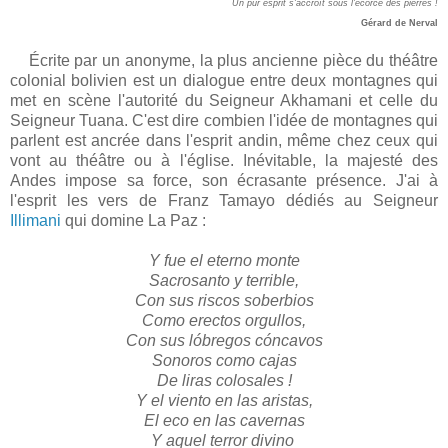
Un pur esprit s'accroît sous l'écorce des pierres !
Gérard de Nerval
Écrite par un anonyme, la plus ancienne pièce du théâtre
colonial bolivien est un dialogue entre deux montagnes qui
met en scène l'autorité du Seigneur Akhamani et celle du
Seigneur Tuana. C'est dire combien l'idée de montagnes qui
parlent est ancrée dans l'esprit andin, même chez ceux qui
vont au théâtre ou à l'église. Inévitable, la majesté des
Andes impose sa force, son écrasante présence. J'ai à
l'esprit les vers de Franz Tamayo dédiés au Seigneur
Illimani
qui domine La Paz :
Y fue el eterno monte
Sacrosanto y terrible,
Con sus riscos soberbios
Como erectos orgullos,
Con sus lóbregos cóncavos
Sonoros como cajas
De liras colosales !
Y el viento en las aristas,
El eco en las cavernas
Y aquel terror divino