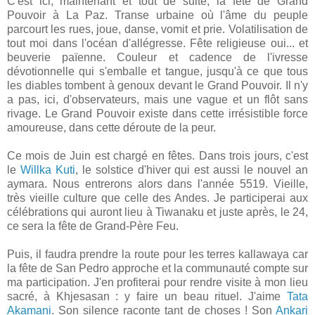
C'est ici, maintenant et tout de suite, la fête de Grand
Pouvoir à La Paz. Transe urbaine où l'âme du peuple
parcourt les rues, joue, danse, vomit et prie. Volatilisation de
tout moi dans l'océan d'allégresse. Fête religieuse oui... et
beuverie païenne. Couleur et cadence de l'ivresse
dévotionnelle qui s'emballe et tangue, jusqu'à ce que tous
les diables tombent à genoux devant le Grand Pouvoir. Il n'y
a pas, ici, d'observateurs, mais une vague et un flôt sans
rivage. Le Grand Pouvoir existe dans cette irrésistible force
amoureuse, dans cette déroute de la peur.
Ce mois de Juin est chargé en fêtes. Dans trois jours, c'est
le
Willka Kuti
, le solstice d'hiver qui est aussi le nouvel an
aymara. Nous entrerons alors dans l'année 5519. Vieille,
très vieille culture que celle des Andes. Je participerai aux
célébrations qui auront lieu à Tiwanaku et juste après, le 24,
ce sera la fête de Grand-Père Feu.
Puis, il faudra prendre la route pour les terres kallawaya car
la fête de San Pedro approche et la communauté compte sur
ma participation. J'en profiterai pour rendre visite à mon lieu
sacré, à Khjesasan : y faire un beau rituel. J'aime
Tata
Akamani
. Son silence raconte tant de choses ! Son
Ankari