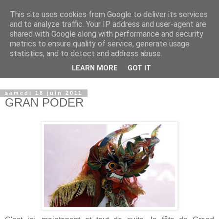
This site uses cookies from Google to deliver its services
and to analyze traffic. Your IP address and user-agent are
shared with Google along with performance and security
metrics to ensure quality of service, generate usage
statistics, and to detect and address abuse.
LEARN MORE
GOT IT
© copyright Jean-Luc Colnot, 2007-2026.
samedi 18 juin 2011
GRAN PODER